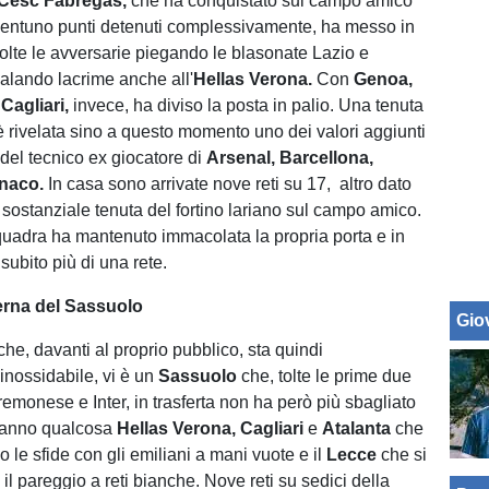
Cesc Fabregas,
che ha conquistato sul campo amico
ventuno punti detenuti complessivamente, ha messo in
volte le avversarie piegando le blasonate Lazio e
alando lacrime anche all'
Hellas
Verona.
Con
Genoa,
e
Cagliari,
invece, ha diviso la posta in palio. Una tenuta
 è rivelata sino a questo momento uno dei valori aggiunti
 del tecnico ex giocatore di
Arsenal, Barcellona,
naco.
In casa sono arrivate nove reti su 17, altro dato
a sostanziale tenuta del fortino lariano sul campo amico.
 squadra ha mantenuto immacolata la propria porta e in
a subito più di una rete.
erna del Sassuolo
Giov
he, davanti al proprio pubblico, sta quindi
inossidabile, vi è un
Sassuolo
che, tolte le prime due
emonese e Inter, in trasferta non ha però più sbagliato
sanno qualcosa
Hellas Verona, Cagliari
e
Atalanta
che
 le sfide con gli emiliani a mani vuote e il
Lecce
che si
 il pareggio a reti bianche. Nove reti su sedici della