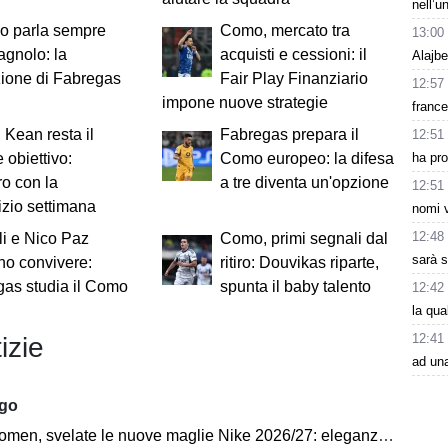
nell’u
o parla sempre
Como, mercato tra
13:00
agnolo: la
acquisti e cessioni: il
Alajbe
zione di Fabregas
Fair Play Finanziario
12:57
impone nuove strategie
france
Kean resta il
Fabregas prepara il
12:51
ha pr
 obiettivo:
Como europeo: la difesa
ro con la
a tre diventa un'opzione
12:51
izio settimana
nomi v
12:48
li e Nico Paz
Como, primi segnali dal
sarà s
no convivere:
ritiro: Douvikas riparte,
as studia il Como
spunta il baby talento
12:42
la qu
12:41
izie
ad un
ago
velate le nuove maglie Nike 2026/27: eleganza e performance al centro del progetto