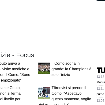
tizie - Focus
uto arriva a
Il Como sogna in
: visite mediche e
grande: la Champions è
con il Como: “Sono
solo l'inizio
13:12
d emozionato”
Monume
ah e Couto, il
Törnqvist si prende il
13:11
non si ferma:
Como: "Aspettavo
primo 
di livello per
questo momento, voglio
13:04
aiutare la squadra"