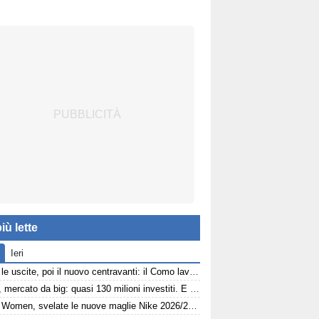
iù lette
Ieri
Prima le uscite, poi il nuovo centravanti: il Como lavora agli esuberi
Como, mercato da big: quasi 130 milioni investiti. E ora Fabregas sogna il colpo in attacco
Como Women, svelate le nuove maglie Nike 2026/27: eleganza e performance al centro del progetto