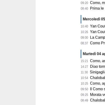
Como, mercato
09:20
Prima le u
08:40
Mercoledì 0
Yan Couto
10:40
Yan Couto arr
10:26
La Campa
09:00
Como Pri
08:37
Martedì 04 
Como, ar
15:21
Diao tor
14:27
Sinigaglia
11:30
Chalobah, 
10:54
Como, ag
10:25
Il Como 
09:50
Morata ve
09:25
Chalobah e
08:49