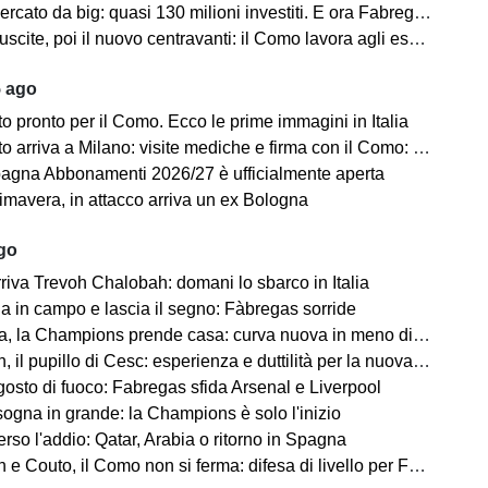
 da big: quasi 130 milioni investiti. E ora Fabregas sogna il colpo in attacco
scite, poi il nuovo centravanti: il Como lavora agli esuberi
5 ago
 pronto per il Como. Ecco le prime immagini in Italia
iva a Milano: visite mediche e firma con il Como: “Sono molto felice ed emozionato”
gna Abbonamenti 2026/27 è ufficialmente aperta
mavera, in attacco arriva un ex Bologna
ago
riva Trevoh Chalobah: domani lo sbarco in Italia
na in campo e lascia il segno: Fàbregas sorride
, la Champions prende casa: curva nuova in meno di 80 giorni
il pupillo di Cesc: esperienza e duttilità per la nuova difesa
osto di fuoco: Fabregas sfida Arsenal e Liverpool
sogna in grande: la Champions è solo l'inizio
rso l'addio: Qatar, Arabia o ritorno in Spagna
 Couto, il Como non si ferma: difesa di livello per Fabregas