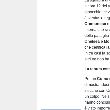
La squadra di
sinora 12 dei 
ginocchio tre 
Juventus e reg
Cremonese
interna che si
della pattuglia
Chelsea
e
Mo
che certifica l
In tre casi la
altri tre non h
La tenuta est
Per un
Como
c
dimostrandosi 
stecche con Cr
un colpo. Ne 
hanno concluso
è visto imporre