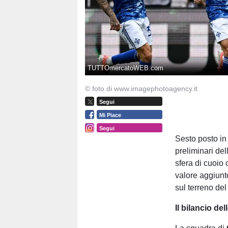
TUTTOmercatoWEB.com
© foto di www.imagephotoagency.it
Segui
Mi Piace
Segui
Sesto posto in 
preliminari de
sfera di cuoio
valore aggiunt
sul terreno del
Il bilancio del