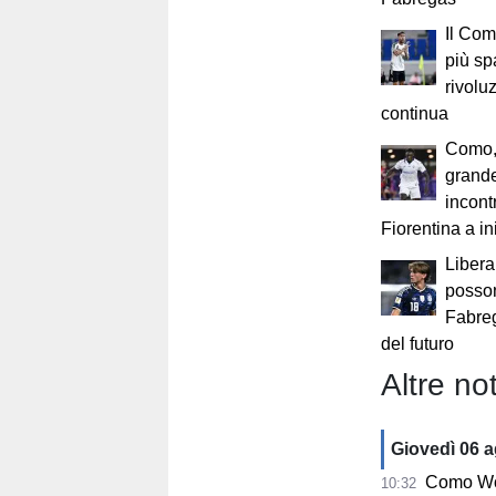
Il Com
più sp
rivolu
continua
Como, 
grande
incont
Fiorentina a in
Libera
posso
Fabreg
del futuro
Altre not
Giovedì 06 
Como Women, s
10:32