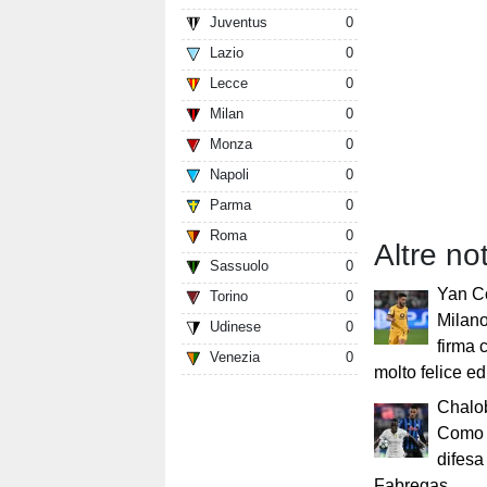
Juventus
0
Lazio
0
Lecce
0
Milan
0
Monza
0
Napoli
0
Parma
0
Roma
0
Altre no
Sassuolo
0
Yan Co
Torino
0
Milano
Udinese
0
firma 
Venezia
0
molto felice e
Chalob
Como 
difesa 
Fabregas