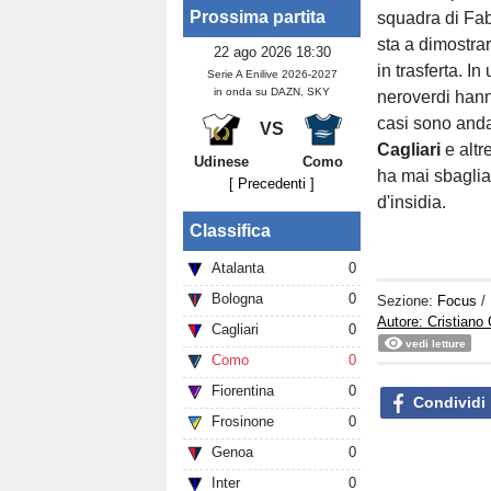
Prossima partita
squadra di Fab
sta a dimostrar
22 ago 2026 18:30
in trasferta. I
Serie A Enilive 2026-2027
in onda su DAZN, SKY
neroverdi hanno
casi sono andat
VS
Cagliari
e altr
Udinese
Como
ha mai sbaglia
[ Precedenti ]
d'insidia.
Classifica
Atalanta
0
Bologna
0
Sezione:
Focus
/
Autore: Cristiano 
Cagliari
0
vedi letture
Como
0
Fiorentina
0
Condividi
Frosinone
0
Genoa
0
Inter
0