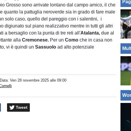
Pag
io Grosso sono arrivate lontano dal campo amico, il che
e quanto la pattuglia neroverde sia in grado di fare male
n un solo caso, quello del pareggio con i salentini, i
 digiunato sul piano realizzativo mentre in tutti gli altri
i a bersaglio con la punta di tre reti all'
Atalanta,
due al
ettante alla
Cremonese.
Per un
Como
che in casa non
to, vi è quindi un
Sassuolo
ad alto potenziale
Mul
 Data:
Ven 28 novembre 2025 alle 09:00
Comelli
Wo
Tweet