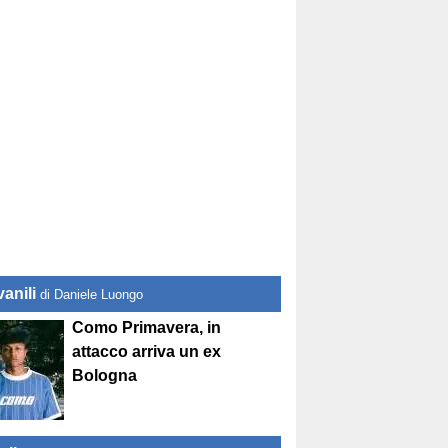
anili
di Daniele Luongo
Como Primavera, in
attacco arriva un ex
Bologna