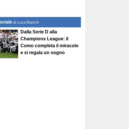
oriale
di Luca Bianchi
Dalla Serie D alla
Champions League: il
Como completa il miracolo
e si regala un sogno