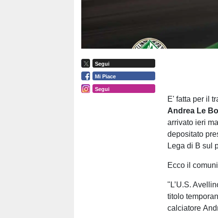
Segui
Mi Piace
Segui
E' fatta per il 
Andrea Le B
arrivato ieri ma
depositato pre
Lega di B sul p
Ecco il comun
"L’U.S. Avelli
titolo temporane
calciatore An