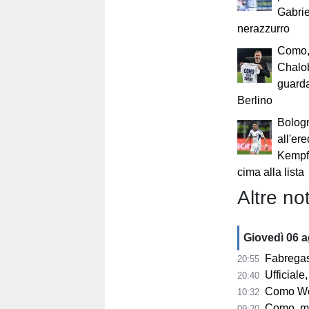
Gabrie
nerazzurro
Como,
Chalob
guarda
Berlino
Bologn
all'er
Kempf 
cima alla lista
Altre not
Giovedì 06 
Fabregas su 
20:55
Ufficiale, 
20:40
Como Women, s
10:32
Como, mercato
09:20