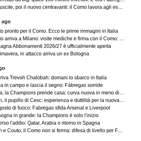
scite, poi il nuovo centravanti: il Como lavora agli esuberi
5 ago
 pronto per il Como. Ecco le prime immagini in Italia
iva a Milano: visite mediche e firma con il Como: “Sono molto felice ed emozionato”
gna Abbonamenti 2026/27 è ufficialmente aperta
mavera, in attacco arriva un ex Bologna
ago
riva Trevoh Chalobah: domani lo sbarco in Italia
na in campo e lascia il segno: Fàbregas sorride
, la Champions prende casa: curva nuova in meno di 80 giorni
il pupillo di Cesc: esperienza e duttilità per la nuova difesa
osto di fuoco: Fabregas sfida Arsenal e Liverpool
sogna in grande: la Champions è solo l'inizio
rso l'addio: Qatar, Arabia o ritorno in Spagna
 Couto, il Como non si ferma: difesa di livello per Fabregas