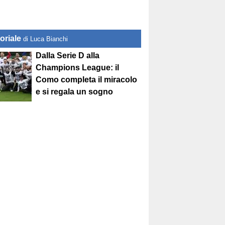
oriale
di Luca Bianchi
Dalla Serie D alla
Champions League: il
Como completa il miracolo
e si regala un sogno