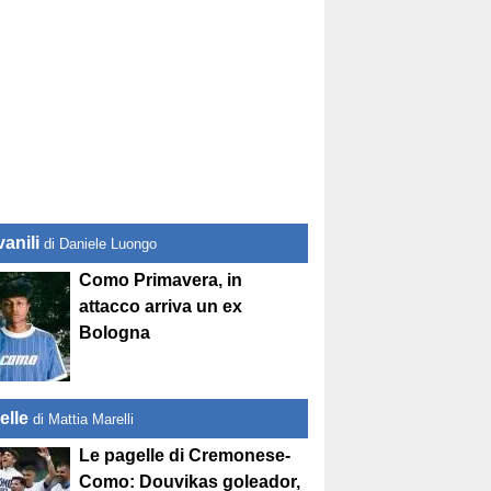
anili
di Daniele Luongo
Como Primavera, in
attacco arriva un ex
Bologna
elle
di Mattia Marelli
Le pagelle di Cremonese-
Como: Douvikas goleador,