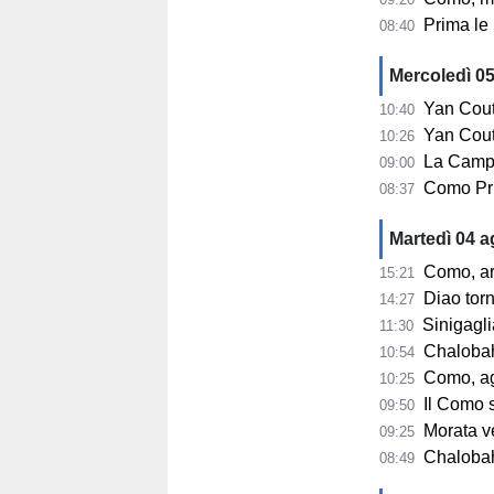
Prima le u
08:40
Mercoledì 0
Yan Couto
10:40
Yan Couto arr
10:26
La Campa
09:00
Como Pri
08:37
Martedì 04 
Como, ar
15:21
Diao tor
14:27
Sinigaglia
11:30
Chalobah, 
10:54
Como, ag
10:25
Il Como 
09:50
Morata ve
09:25
Chalobah e
08:49