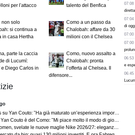
07:08
lloni per l'attacco
talento del Benfica
dirett
07:04
 non solo
Como a un passo da
di ogg
ah: si continua a
Chalobah: affare da 30
07:00
 in casa Hertha
milioni con il Chelsea
07:00
prolun
a, parte la caccia
Como, nuovo assalto a
06:53
ede di Lucumí:
Chalobah: pronta
e esp
e Diego Carlos in
l’offerta al Chelsea. Il
06:45
difensore...
Lucum
izie
ago
Yan Couto: "Ha già maturato un’esperienza importante, può crescere ancora"
Yan Couto è del Como: "Mi piace molto il modo di giocare della squadra"
velate le nuove maglie Nike 2026/27: eleganza e performance al centro del progetto
 da big: quasi 130 milioni investiti. E ora Fabregas sogna il colpo in attacco