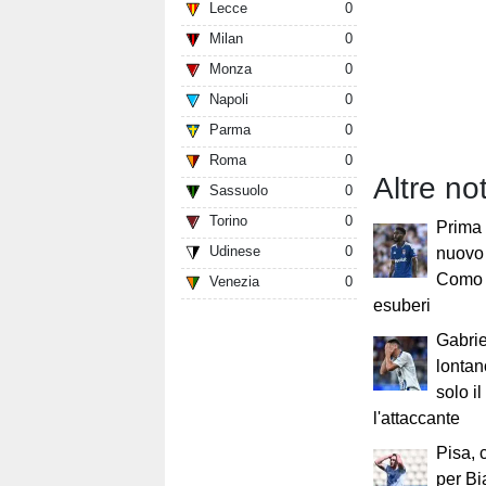
Lecce
0
Milan
0
Monza
0
Napoli
0
Parma
0
Roma
0
Altre no
Sassuolo
0
Torino
0
Prima l
Udinese
0
nuovo 
Como l
Venezia
0
esuberi
Gabrie
lonta
solo i
l'attaccante
Pisa, 
per Bi