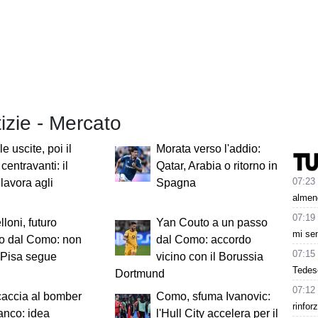
tizie - Mercato
e uscite, poi il
Morata verso l'addio:
centravanti: il
Qatar, Arabia o ritorno in
07:23
avora agli
Spagna
almeno
07:19
lloni, futuro
Yan Couto a un passo
mi sen
no dal Como: non
dal Como: accordo
07:15
l Pisa segue
vicino con il Borussia
Tedesc
Dortmund
07:12
caccia al bomber
Como, sfuma Ivanovic:
rinfor
anco: idea
l'Hull City accelera per il