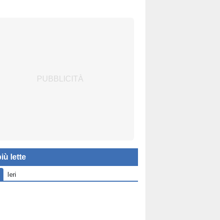
iù lette
Ieri