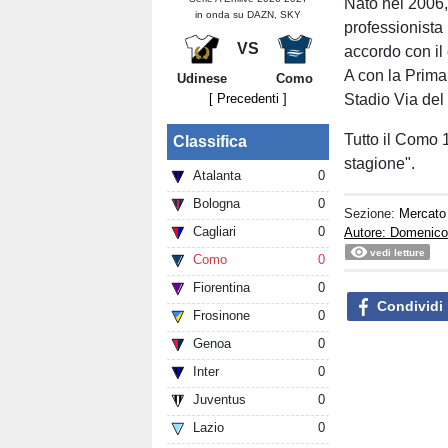
Nato nel 2006,
in onda su DAZN, SKY
professionista
VS
accordo con il
A con la Prima
Udinese
Como
[ Precedenti ]
Stadio Via del
Tutto il Como 
Classifica
stagione".
Atalanta
0
Bologna
0
Sezione:
Mercato
Cagliari
0
Autore: Domenico 
vedi letture
Como
0
Fiorentina
0
Condividi
Frosinone
0
Genoa
0
Inter
0
Juventus
0
Lazio
0