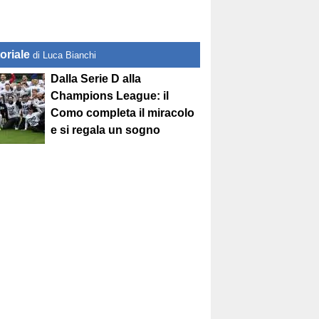
oriale
di Luca Bianchi
Dalla Serie D alla
Champions League: il
Como completa il miracolo
e si regala un sogno