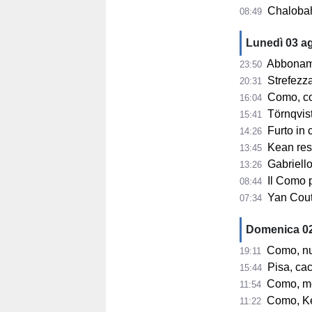
Chalobah e
08:49
Lunedì 03 a
Abbonamenti
23:50
Strefezza
20:31
Como, co
16:04
Törnqvist s
15:41
Furto in 
14:26
Kean resta n
13:45
Gabriellon
13:26
Il Como pa
08:44
Yan Couto 
07:34
Domenica 0
Como, nuove r
19:11
Pisa, cacc
15:44
Como, mercat
11:54
Como, Kean r
11:22