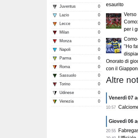
esaurito
Juventus
0
Verso
Lazio
0
Como:
Lecce
0
per i g
Milan
0
Como-
Monza
0
"Ho fa
Napoli
0
dispia
Parma
0
Onorato di gio
Roma
0
con il Giappon
Sassuolo
0
Altre not
Torino
0
Udinese
0
Venerdì 07 
Venezia
0
Calciomerca
10:57
Giovedì 06 
Fabregas su 
20:55
Ufficiale, 