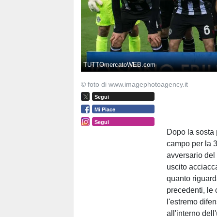
TUTTOmercatoWEB.com
© foto di www.imagephotoagency.it
Segui
Mi Piace
Segui
Dopo la sosta 
campo per la 3
avversario del
uscito acciacc
quanto riguar
precedenti, le
l'estremo difen
all'interno del