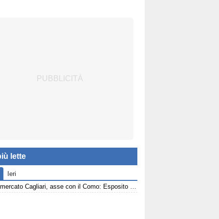
iù lette
Ieri
Calciomercato Cagliari, asse con il Como: Esposito e Van der Brempt sul tavolo