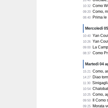
20:40
Como Women, s
10:32
Como, mercato
09:20
Prima le u
08:40
Mercoledì 0
Yan Couto
10:40
Yan Couto arr
10:26
La Campa
09:00
Como Pri
08:37
Martedì 04 
Como, ar
15:21
Diao tor
14:27
Sinigaglia
11:30
Chalobah, 
10:54
Como, ag
10:25
Il Como 
09:50
Morata ve
09:25