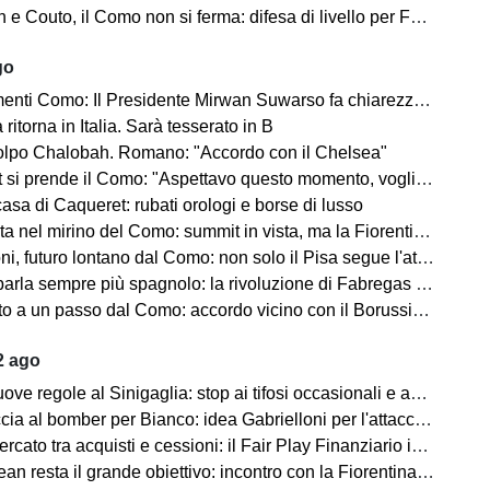
 Couto, il Como non si ferma: difesa di livello per Fabregas
go
 Como: Il Presidente Mirwan Suwarso fa chiarezza sulle nuove regole
 ritorna in Italia. Sarà tesserato in B
lpo Chalobah. Romano: "Accordo con il Chelsea"
i prende il Como: "Aspettavo questo momento, voglio aiutare la squadra"
casa di Caqueret: rubati orologi e borse di lusso
el mirino del Como: summit in vista, ma la Fiorentina aspetta il sostituto
i, futuro lontano dal Como: non solo il Pisa segue l'attaccante
rla sempre più spagnolo: la rivoluzione di Fabregas continua
a un passo dal Como: accordo vicino con il Borussia Dortmund
2 ago
egole al Sinigaglia: stop ai tifosi occasionali e agli abbonamenti “a vuoto”
ia al bomber per Bianco: idea Gabrielloni per l'attacco nerazzurro
o tra acquisti e cessioni: il Fair Play Finanziario impone nuove strategie
esta il grande obiettivo: incontro con la Fiorentina a inizio settimana