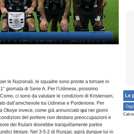
per le Nazionali, le squadre sono pronte a tornare in
1° giornata di Serie A. Per l'Udinese, prossimo
Le p
 Como, ci sono da valutare le condizioni di Kristensen,
ato dall'amichevole tra Udinese e Pordenone. Per
Oggi
da Okoye invece, come già annunciato
qui
nei giorni
 condizioni del portiere non destano preoccupazioni e
sore dei friulani dovrebbe tranquillamente partire
l'undici titolare. Nel 3-5-2 di Runjaic agirà dunque lui in