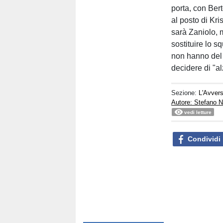
porta, con Bert
al posto di Kri
sarà Zaniolo, m
sostituire lo 
non hanno del t
decidere di "al
Sezione:
L'Avvers
Autore: Stefano N
vedi letture
Condividi