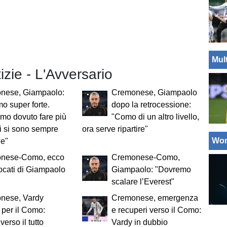
Mul
tizie - L'Avversario
nese, Giampaolo:
Cremonese, Giampaolo
mo super forte.
dopo la retrocessione:
mo dovuto fare più
"Como di un altro livello,
ri si sono sempre
ora serve ripartire"
Wo
ne"
nese-Como, ecco
Cremonese-Como,
ocati di Giampaolo
Giampaolo: "Dovremo
scalare l’Everest"
nese, Vardy
Cremonese, emergenza
 per il Como:
e recuperi verso il Como:
verso il tutto
Vardy in dubbio