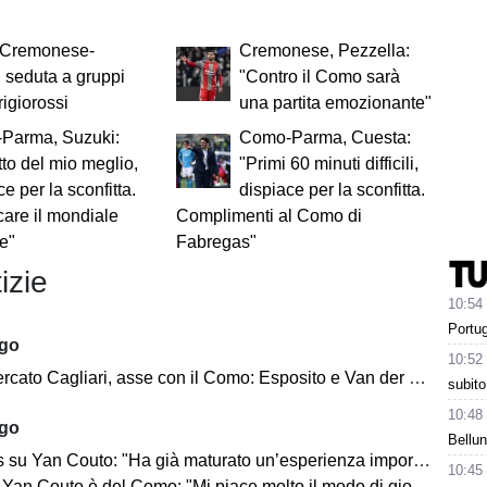
 Cremonese-
Cremonese, Pezzella:
 seduta a gruppi
"Contro il Como sarà
rigiorossi
una partita emozionante"
Parma, Suzuki:
Como-Parma, Cuesta:
tto del mio meglio,
"Primi 60 minuti difficili,
ce per la sconfitta.
dispiace per la sconfitta.
care il mondiale
Complimenti al Como di
e"
Fabregas"
izie
10:54
Portug
ago
10:52
to Cagliari, asse con il Como: Esposito e Van der Brempt sul tavolo
subito
10:48
ago
Bellun
Yan Couto: "Ha già maturato un’esperienza importante, può crescere ancora"
10:45
Yan Couto è del Como: "Mi piace molto il modo di giocare della squadra"