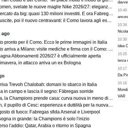
davver
velate le nuove maglie Nike 2026/27: eleganza e performance al centro del progetto
10:40
 da big: quasi 130 milioni investiti. E ora Fabregas sogna il colpo in attacco
ancora
scite, poi il nuovo centravanti: il Como lavora agli esuberi
10:34
Nicol
5 ago
10:30
 pronto per il Como. Ecco le prime immagini in Italia
idea C
iva a Milano: visite mediche e firma con il Como: “Sono molto felice ed emozionato”
10:25
gna Abbonamenti 2026/27 è ufficialmente aperta
terza 
mavera, in attacco arriva un ex Bologna
10:17
Da Pin
ago
10:16
riva Trevoh Chalobah: domani lo sbarco in Italia
Mondia
na in campo e lascia il segno: Fàbregas sorride
VAR
, la Champions prende casa: curva nuova in meno di 80 giorni
il pupillo di Cesc: esperienza e duttilità per la nuova difesa
osto di fuoco: Fabregas sfida Arsenal e Liverpool
sogna in grande: la Champions è solo l'inizio
rso l'addio: Qatar, Arabia o ritorno in Spagna