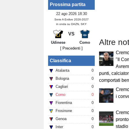
Prossima partita
22 ago 2026 18:30
Serie A Enilive 2026-2027
in onda su DAZN, SKY
VS
Altre no
Udinese
Como
[ Precedenti ]
Cremo
"Il Co
Classifica
Avrem
Atalanta
0
punti, calciato
Bologna
0
comportati be
Cagliari
0
Cremo
Como
0
i conv
Fiorentina
0
Frosinone
0
Cremo
Genoa
0
pronto
stadio 
Inter
0