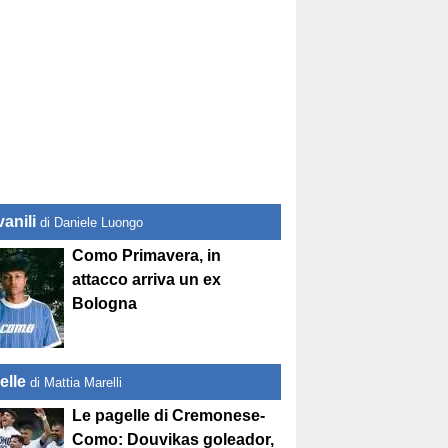
anili
di Daniele Luongo
Como Primavera, in
attacco arriva un ex
Bologna
elle
di Mattia Marelli
Le pagelle di Cremonese-
Como: Douvikas goleador,