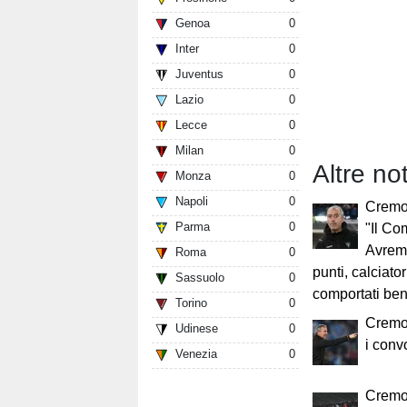
Genoa
0
Inter
0
Juventus
0
Lazio
0
Lecce
0
Milan
0
Altre no
Monza
0
Napoli
0
Cremo
Parma
0
"Il Co
Avrem
Roma
0
punti, calciato
Sassuolo
0
comportati be
Torino
0
Cremo
Udinese
0
i conv
Venezia
0
Cremo