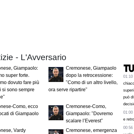
tizie - L'Avversario
nese, Giampaolo:
Cremonese, Giampaolo
mo super forte.
dopo la retrocessione:
01:10
mo dovuto fare più
"Como di un altro livello,
chiacc
ri si sono sempre
ora serve ripartire"
superi
ne"
può d
decisi
nese-Como, ecco
Cremonese-Como,
01:00
ocati di Giampaolo
Giampaolo: "Dovremo
e retr
scalare l’Everest"
00:56
nese, Vardy
Cremonese, emergenza