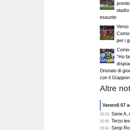
pronto
stadio 
esaurito
Verso
Como:
per i g
Como-
"Ho fa
dispia
Onorato di gio
con il Giappon
Altre not
Venerdì 07 
Serie A, 
20:53
Terzo te
20:05
Sergi Ro
19:41