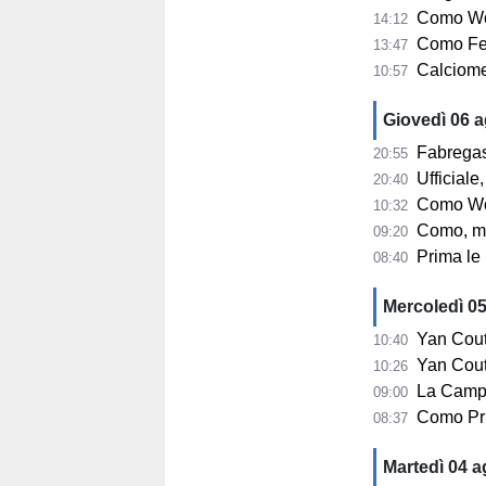
Como Wom
14:12
Como Fem
13:47
Calciomerca
10:57
Giovedì 06 
Fabregas su 
20:55
Ufficiale, 
20:40
Como Women, s
10:32
Como, mercato
09:20
Prima le u
08:40
Mercoledì 0
Yan Couto
10:40
Yan Couto arr
10:26
La Campa
09:00
Como Pri
08:37
Martedì 04 