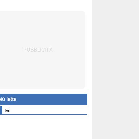
iù lette
Ieri