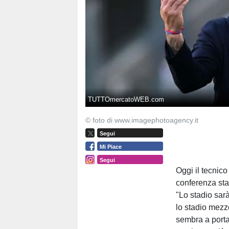
TUTTOmercatoWEB.com
© foto di www.imagephotoagency.it
Segui
Mi Piace
Segui
Oggi il tecnic
conferenza sta
"Lo stadio sar
lo stadio mezz
sembra a porta