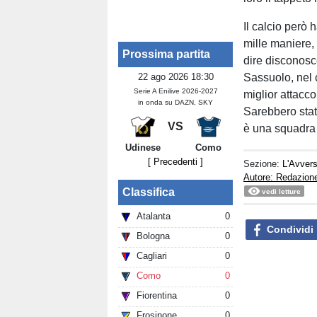
Il calcio però 
mille maniere,
Prossima partita
dire disconosc
22 ago 2026 18:30
Sassuolo, nel 
Serie A Enilive 2026-2027
miglior attacco
in onda su DAZN, SKY
Sarebbero stati
VS
è una squadra 
Udinese
Como
[ Precedenti ]
Sezione:
L'Avvers
Autore: Redazion
Classifica
vedi letture
Atalanta
0
Condividi
Bologna
0
Cagliari
0
Como
0
Fiorentina
0
Frosinone
0