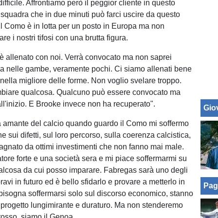
fficile. Affrontiamo però il peggior cliente in questo
quadra che in due minuti può farci uscire da questo
 Il Como è in lotta per un posto in Europa ma non
re i nostri tifosi con una brutta figura.
 è allenato con noi. Verrà convocato ma non saprei
ha nelle gambe, veramente pochi. Ci siamo allenati bene
ella migliore delle forme. Non voglio svelare troppo.
iare qualcosa. Qualcuno può essere convocato ma
ll'inizio. E Brooke invece non ha recuperato".
Giov
 amante del calcio quando guardo il Como mi soffermo
he sui difetti, sul loro percorso, sulla coerenza calcistica,
pagnato da ottimi investimenti che non fanno mai male.
tore forte e una società sera e mi piace soffermarmi su
alcosa da cui posso imparare. Fabregas sarà uno degli
bravi in futuro ed è bello sfidarlo e provare a metterlo in
Pag
n bisogna soffermarsi solo sul discorso economico, stanno
progetto lungimirante e duraturo. Ma non stenderemo
 rosso, siamo il Genoa.