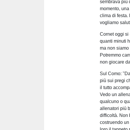
sembrava più di
momento, una s
clima di festa.
vogliamo saluta
Cornet oggi si
quanti minuti 
ma non siamo n
Potremmo camb
non giocare da
Sul Como: "Da
più sui pregi c
il tutto accom
Vedo un allena
qualcuno o qu
allenatori più 
difficoltà. No
costruendo un 
loro il tappeto