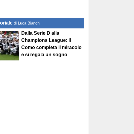
oriale
di Luca Bianchi
Dalla Serie D alla
Champions League: il
Como completa il miracolo
e si regala un sogno