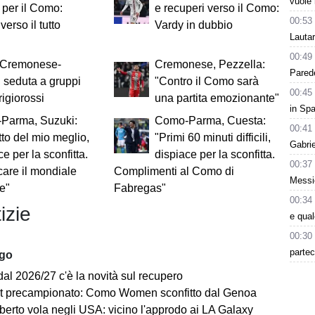
vuole 
 per il Como:
e recuperi verso il Como:
00:53
verso il tutto
Vardy in dubbio
Lauta
00:49
 Cremonese-
Cremonese, Pezzella:
Parede
 seduta a gruppi
"Contro il Como sarà
00:45
rigiorossi
una partita emozionante"
in Spa
Parma, Suzuki:
Como-Parma, Cuesta:
00:41
tto del mio meglio,
"Primi 60 minuti difficili,
Gabri
ce per la sconfitta.
dispiace per la sconfitta.
00:37
care il mondiale
Complimenti al Como di
Messic
e"
Fabregas"
00:34
izie
e qua
00:30
partec
ago
dal 2026/27 c'è la novità sul recupero
st precampionato: Como Women sconfitto dal Genoa
berto vola negli USA: vicino l'approdo ai LA Galaxy