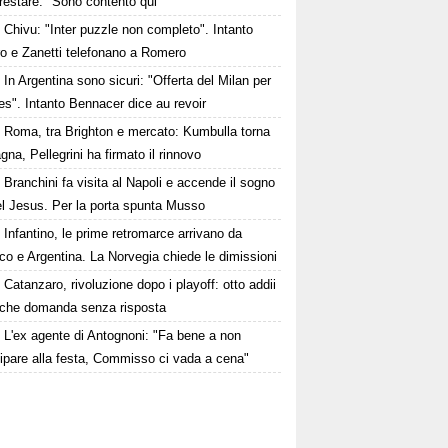
restare: "Sono contento qui"
Chivu: "Inter puzzle non completo". Intanto
ro e Zanetti telefonano a Romero
In Argentina sono sicuri: "Offerta del Milan per
s". Intanto Bennacer dice au revoir
Roma, tra Brighton e mercato: Kumbulla torna
gna, Pellegrini ha firmato il rinnovo
Branchini fa visita al Napoli e accende il sogno
el Jesus. Per la porta spunta Musso
Infantino, le prime retromarce arrivano da
o e Argentina. La Norvegia chiede le dimissioni
Catanzaro, rivoluzione dopo i playoff: otto addii
lche domanda senza risposta
L'ex agente di Antognoni: "Fa bene a non
ipare alla festa, Commisso ci vada a cena"