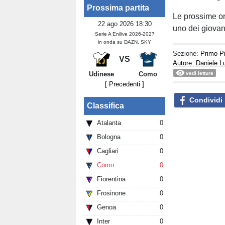
Prossima partita
Le prossime or
22 ago 2026 18:30
uno dei giovan
Serie A Enilive 2026-2027
in onda su DAZN, SKY
Sezione:
Primo P
VS
Autore: Daniele 
Udinese
Como
vedi letture
[ Precedenti ]
Condividi
Classifica
Atalanta
0
Bologna
0
Cagliari
0
Como
0
Fiorentina
0
Frosinone
0
Genoa
0
Inter
0