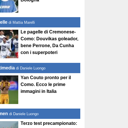
elle
di Mattia Marelli
Le pagelle di Cremonese-
Como: Douvikas goleador,
bene Perrone, Da Cunha
con i superpoteri
timedia
di Daniele Luongo
Yan Couto pronto per il
Como. Ecco le prime
immagini in Italia
men
di Daniele Luongo
Terzo test precampionato: