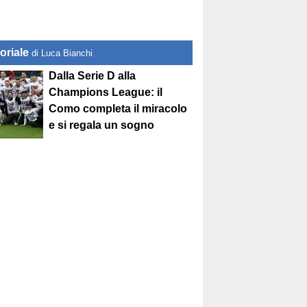
oriale
di Luca Bianchi
Dalla Serie D alla
Champions League: il
Como completa il miracolo
e si regala un sogno