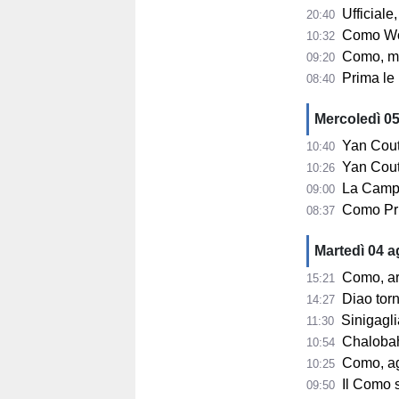
Ufficiale, 
20:40
Como Women, s
10:32
Como, mercato
09:20
Prima le u
08:40
Mercoledì 0
Yan Couto
10:40
Yan Couto arr
10:26
La Campa
09:00
Como Pri
08:37
Martedì 04 
Como, ar
15:21
Diao tor
14:27
Sinigaglia
11:30
Chalobah, 
10:54
Como, ag
10:25
Il Como 
09:50