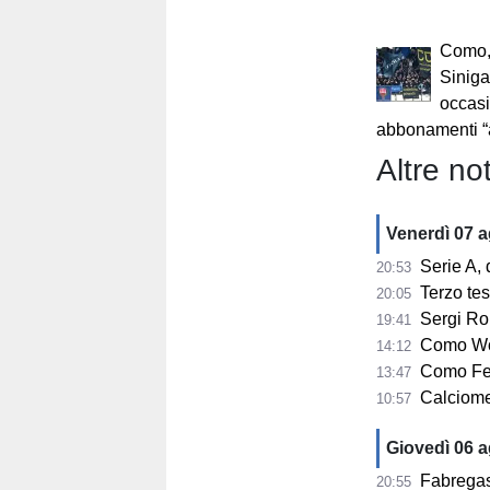
Como,
Sinigag
occasi
abbonamenti “
Altre not
Venerdì 07 
Serie A, 
20:53
Terzo te
20:05
Sergi Ro
19:41
Como Wom
14:12
Como Fem
13:47
Calciomerca
10:57
Giovedì 06 
Fabregas su 
20:55