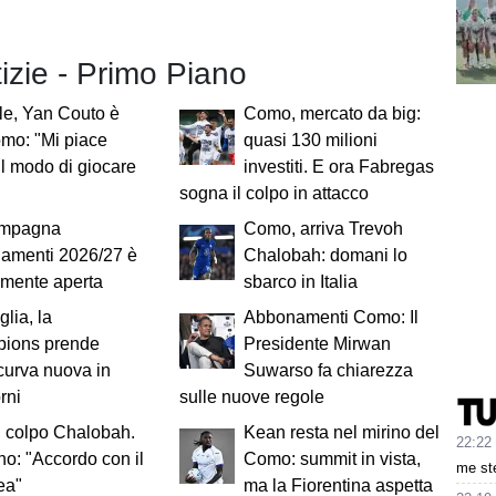
tizie - Primo Piano
ale, Yan Couto è
Como, mercato da big:
mo: "Mi piace
quasi 130 milioni
il modo di giocare
investiti. E ora Fabregas
sogna il colpo in attacco
mpagna
Como, arriva Trevoh
amenti 2026/27 è
Chalobah: domani lo
almente aperta
sbarco in Italia
glia, la
Abbonamenti Como: Il
ions prende
Presidente Mirwan
curva nuova in
Suwarso fa chiarezza
rni
sulle nuove regole
 colpo Chalobah.
Kean resta nel mirino del
22:22
: "Accordo con il
Como: summit in vista,
me ste
ea"
ma la Fiorentina aspetta