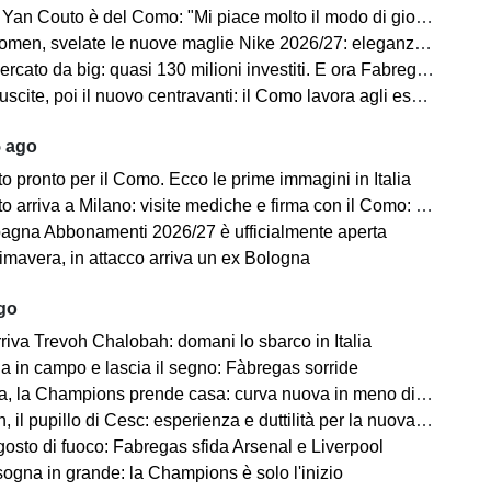
Yan Couto è del Como: "Mi piace molto il modo di giocare della squadra"
velate le nuove maglie Nike 2026/27: eleganza e performance al centro del progetto
 da big: quasi 130 milioni investiti. E ora Fabregas sogna il colpo in attacco
scite, poi il nuovo centravanti: il Como lavora agli esuberi
5 ago
 pronto per il Como. Ecco le prime immagini in Italia
iva a Milano: visite mediche e firma con il Como: “Sono molto felice ed emozionato”
gna Abbonamenti 2026/27 è ufficialmente aperta
mavera, in attacco arriva un ex Bologna
ago
riva Trevoh Chalobah: domani lo sbarco in Italia
na in campo e lascia il segno: Fàbregas sorride
, la Champions prende casa: curva nuova in meno di 80 giorni
il pupillo di Cesc: esperienza e duttilità per la nuova difesa
osto di fuoco: Fabregas sfida Arsenal e Liverpool
sogna in grande: la Champions è solo l'inizio