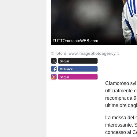
TUTTOmercatoWEB.com
© foto di www.imagephotoagency.it
Segui
Mi Piace
Segui
Clamoroso svil
ufficialmente 
recompra da 9 
ultime ore dagl
La mossa del c
interessante. 
concesso al Co