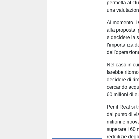
permetta al clu
una valutazion
Al momento il 
alla proposta,
e decidere la 
l'importanza de
dell'operazion
Nel caso in cu
farebbe ritorn
decidere di ri
cercando acquir
60 milioni di e
Per il Real si
dal punto di vi
milioni e ritro
superare i 60 
redditizie degli