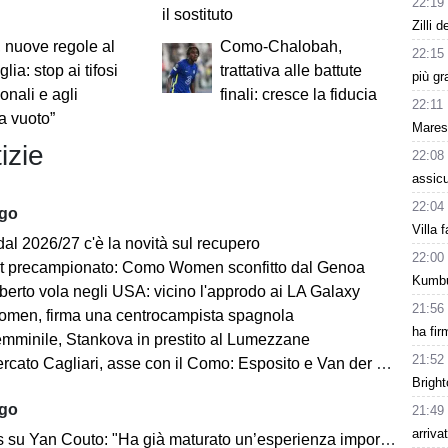
22:19
il sostituto
Zilli 
 nuove regole al
Como-Chalobah,
22:15
lia: stop ai tifosi
trattativa alle battute
più gr
onali e agli
finali: cresce la fiducia
22:11
a vuoto”
Mares
izie
22:08
assicu
22:04
ago
Villa 
dal 2026/27 c'è la novità sul recupero
22:00
st precampionato: Como Women sconfitto dal Genoa
Kumbu
berto vola negli USA: vicino l'approdo ai LA Galaxy
21:56
en, firma una centrocampista spagnola
ha fir
minile, Stankova in prestito al Lumezzane
21:52
to Cagliari, asse con il Como: Esposito e Van der Brempt sul tavolo
Bright
ago
21:49
arriva
Yan Couto: "Ha già maturato un’esperienza importante, può crescere ancora"