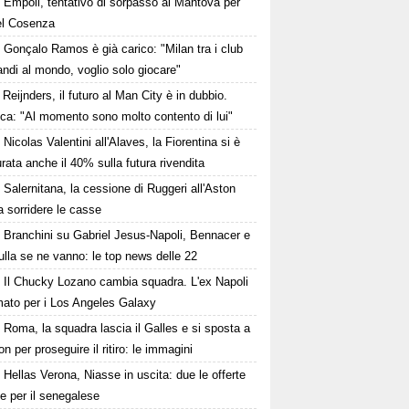
Empoli, tentativo di sorpasso al Mantova per
del Cosenza
Gonçalo Ramos è già carico: "Milan tra i club
andi al mondo, voglio solo giocare"
Reijnders, il futuro al Man City è in dubbio.
ca: "Al momento sono molto contento di lui"
Nicolas Valentini all'Alaves, la Fiorentina si è
rata anche il 40% sulla futura rivendita
Salernitana, la cessione di Ruggeri all'Aston
fa sorridere le casse
Branchini su Gabriel Jesus-Napoli, Bennacer e
lla se ne vanno: le top news delle 22
Il Chucky Lozano cambia squadra. L'ex Napoli
mato per i Los Angeles Galaxy
Roma, la squadra lascia il Galles e si sposta a
on per proseguire il ritiro: le immagini
Hellas Verona, Niasse in uscita: due le offerte
te per il senegalese