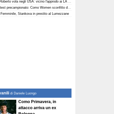
Sergi Roberto vola negli USA: vicino l'approdo ai LA Galaxy
Terzo test precampionato: Como Women sconfitto dal Genoa
Femminile, Stankova in prestito al Lumezzane
anili
di Daniele Luongo
Como Primavera, in
attacco arriva un ex
Bologna