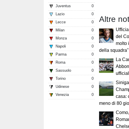
Juventus
0
Lazio
0
Altre no
Lecce
0
Uffici
Milan
0
del Co
Monza
0
molto 
Napoli
0
della squadra"
Parma
0
La Ca
Roma
0
Abbon
Sassuolo
0
uffici
Torino
0
Siniga
Udinese
0
Champ
Venezia
0
casa: 
meno di 80 gio
Como,
Romano
Chels