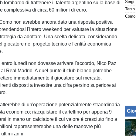
b lombardo di trattenere il talento argentino sulla base di
e complessiva di circa 60 milioni di euro.
Como 
Como non avrebbe ancora dato una risposta positiva
 prendendosi l'intero weekend per valutare la situazione
strategia da adottare. Una scelta delicata, considerando
l giocatore nel progetto tecnico e l'entità economica
e.
i entro lunedì non dovesse arrivare l'accordo, Nico Paz
o al Real Madrid. A quel punto il club blanco potrebbe
mettere immediatamente il giocatore sul mercato,
enti disposti a investire una cifra persino superiore ai
uro.
 tratterebbe di un'operazione potenzialmente straordinaria
Giov
sta economico: riacquistare il cartellino per appena 9
varsi in mano un calciatore il cui valore è cresciuto fino a
milioni rappresenterebbe una delle manovre più
 ultimi anni.