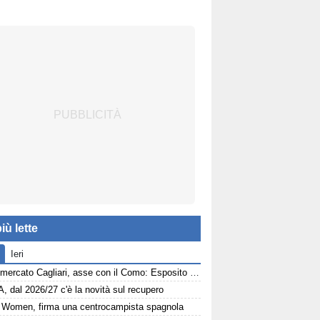
iù lette
Ieri
Calciomercato Cagliari, asse con il Como: Esposito e Van der Brempt sul tavolo
A, dal 2026/27 c'è la novità sul recupero
Women, firma una centrocampista spagnola