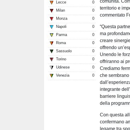
comunità. Como
Lecce
0
territorio e im
Milan
0
commentato F
Monza
0
“Questa partne
Napoli
0
ma profondamen
Parma
0
creare sinergie
Roma
0
offrendo un’esp
Sassuolo
0
Unendo le forze,
Torino
0
offriranno ai p
Udinese
0
Crediamo ferma
che sembrano d
Venezia
0
dall’esperienza
integrante dell
barriere lingui
della program
Con questa all
confermano amb
legame tra spor