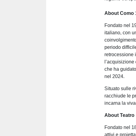
About Como 
Fondato nel 19
italiano, con 
coinvolgimento
periodo diffici
retrocessione i
l’acquisizione
che ha guidato 
nel 2024.
Situato sulle 
racchiude le pr
incarna la viva
About Teatro
Fondato nel 181
attivi e proiett