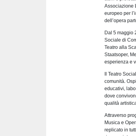
Associazione Li
europeo per l’
dell’opera part
Dal 5 maggio 2
Sociale di Co
Teatro alla Sc
Staatsoper, Me
esperienza e v
Il Teatro Socia
comunità. Ospit
educativi, labo
dove convivono
qualità artistic
Attraverso pro
Musica e Opera
replicato in t