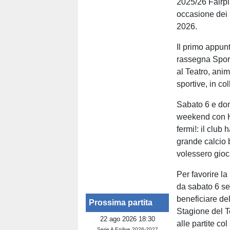
2025/26 Fairpla
occasione dei 
2026.
Il primo appun
rassegna Sport
al Teatro, anim
sportive, in co
Sabato 6 e do
weekend con H
fermi!: il club
grande calcio b
volessero gioc
Per favorire la
da sabato 6 se
beneficiare del
Prossima partita
Stagione del T
22 ago 2026 18:30
alle partite co
Serie A Enilive 2026-2027