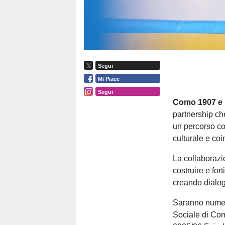
Segui
Mi Piace
Segui
Como 1907 e i
partnership ch
un percorso co
culturale e co
La collaborazi
costruire e fo
creando dialog
Saranno numero
Sociale di Com