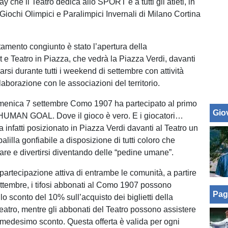
y che il Teatro dedica allo SPORT e a tutti gli atleti, in
Giochi Olimpici e Paralimpici Invernali di Milano Cortina
tamento congiunto è stato l’apertura della
 e Teatro in Piazza, che vedrà la Piazza Verdi, davanti
arsi durante tutti i weekend di settembre con attività
llaborazione con le associazioni del territorio.
menica 7 settembre Como 1907 ha partecipato al primo
Giov
UMAN GOAL. Dove il gioco è vero. E i giocatori…
 ha infatti posizionato in Piazza Verdi davanti al Teatro un
alilla gonfiabile a disposizione di tutti coloro che
are e divertirsi diventando delle “pedine umane”.
 partecipazione attiva di entrambe le comunità, a partire
ttembre, i tifosi abbonati al Como 1907 possono
Pag
lo sconto del 10% sull’acquisto dei biglietti della
eatro, mentre gli abbonati del Teatro possono assistere
l medesimo sconto. Questa offerta è valida per ogni