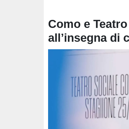
Como e Teatro
all’insegna di c