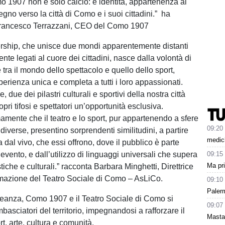
 1907 non è solo calcio: è identità, appartenenza al
pegno verso la città di Como e i suoi cittadini.” ha
rancesco Terrazzani, CEO del Como 1907
rship, che unisce due mondi apparentemente distanti
te legati al cuore dei cittadini, nasce dalla volontà di
 tra il mondo dello spettacolo e quello dello sport,
erienza unica e completa a tutti i loro appassionati.
 due dei pilastri culturali e sportivi della nostra città
ropri tifosi e spettatori un’opportunità esclusiva.
mente che il teatro e lo sport, pur appartenendo a sfere
09:20
iverse, presentino sorprendenti similitudini, a partire
medich
 dal vivo, che essi offrono, dove il pubblico è parte
’evento, e dall’utilizzo di linguaggi universali che supera
09:15
Ma pr
stiche e culturali.” racconta Barbara Minghetti, Direttrice
mazione del Teatro Sociale di Como – AsLiCo.
09:10
Paler
eanza, Como 1907 e il Teatro Sociale di Como si
09:07
asciatori del territorio, impegnandosi a rafforzare il
Masta
t, arte, cultura e comunità.