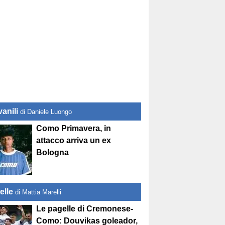
anili
di Daniele Luongo
Como Primavera, in
attacco arriva un ex
Bologna
elle
di Mattia Marelli
Le pagelle di Cremonese-
Como: Douvikas goleador,