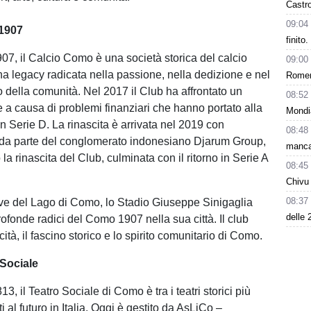
Castro
09:04
1907
finito
07, il Calcio Como è una società storica del calcio
09:00
una legacy radicata nella passione, nella dedizione e nel
Romero
 della comunità. Nel 2017 il Club ha affrontato un
08:52
le a causa di problemi finanziari che hanno portato alla
Mondi
n Serie D. La rinascita è arrivata nel 2019 con
08:48
 da parte del conglomerato indonesiano Djarum Group,
manca
la rinascita del Club, culminata con il ritorno in Serie A
08:45
Chivu 
08:37
rive del Lago di Como, lo Stadio Giuseppe Sinigaglia
delle 
ofonde radici del Como 1907 nella sua città. Il club
cità, il fascino storico e lo spirito comunitario di Como.
 Sociale
3, il Teatro Sociale di Como è tra i teatri storici più
ati al futuro in Italia. Oggi è gestito da AsLiCo –