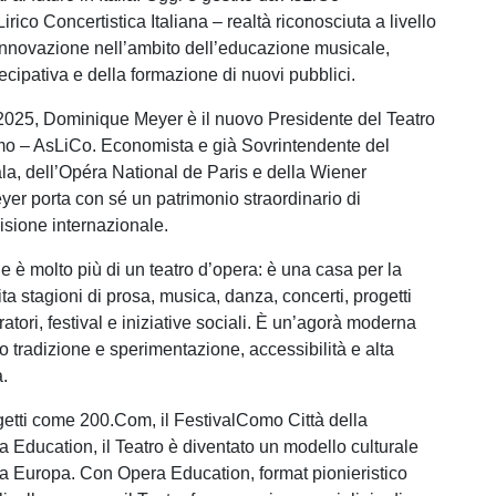
rico Concertistica Italiana – realtà riconosciuta a livello
innovazione nell’ambito dell’educazione musicale,
ecipativa e della formazione di nuovi pubblici.
025, Dominique Meyer è il nuovo Presidente del Teatro
mo – AsLiCo. Economista e già Sovrintendente del
ala, dell’Opéra National de Paris e della Wiener
yer porta con sé un patrimonio straordinario di
isione internazionale.
le è molto più di un teatro d’opera: è una casa per la
a stagioni di prosa, musica, danza, concerti, progetti
ratori, festival e iniziative sociali. È un’agorà moderna
 tradizione e sperimentazione, accessibilità e alta
a.
getti come 200.Com, il FestivalComo Città della
 Education, il Teatro è diventato un modello culturale
utta Europa. Con Opera Education, format pionieristico