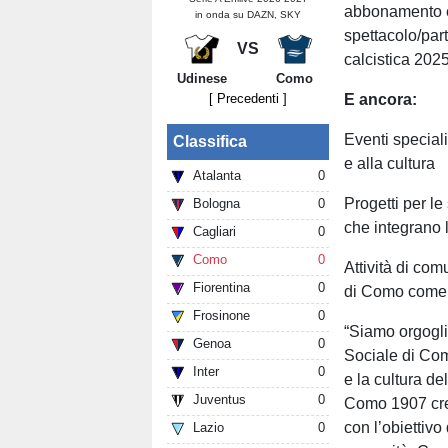
abbonamento e 
in onda su DAZN, SKY
spettacolo/part
VS
calcistica 2025
Udinese
Como
[ Precedenti ]
E ancora:
Eventi speciali 
Classifica
e alla cultura
Atalanta
0
Progetti per le
Bologna
0
che integrano l
Cagliari
0
Como
0
Attività di com
Fiorentina
0
di Como come p
Frosinone
0
“Siamo orgoglio
Genoa
0
Sociale di Com
Inter
0
e la cultura de
Juventus
0
Como 1907 cred
con l’obiettivo
Lazio
0