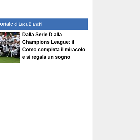
oriale
di Luca Bianchi
Dalla Serie D alla
Champions League: il
Como completa il miracolo
e si regala un sogno