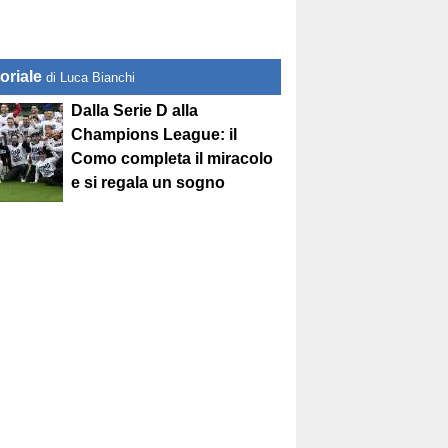
oriale
di Luca Bianchi
Dalla Serie D alla
Champions League: il
Como completa il miracolo
e si regala un sogno