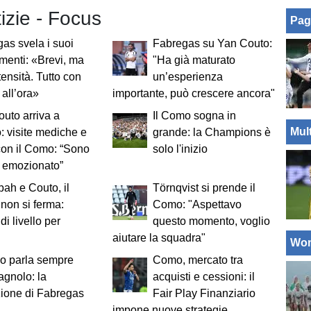
tizie - Focus
Pag
as svela i suoi
Fabregas su Yan Couto:
menti: «Brevi, ma
"Ha già maturato
tensità. Tutto con
un’esperienza
 all’ora»
importante, può crescere ancora"
uto arriva a
Il Como sogna in
Mul
: visite mediche e
grande: la Champions è
con il Como: “Sono
solo l'inizio
d emozionato”
ah e Couto, il
Törnqvist si prende il
non si ferma:
Como: "Aspettavo
di livello per
questo momento, voglio
aiutare la squadra"
Wo
o parla sempre
Como, mercato tra
agnolo: la
acquisti e cessioni: il
zione di Fabregas
Fair Play Finanziario
impone nuove strategie