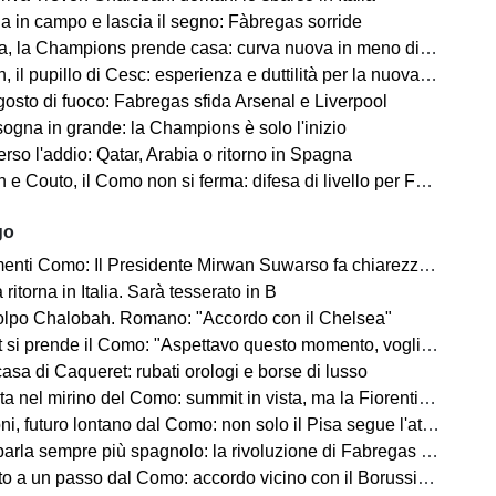
na in campo e lascia il segno: Fàbregas sorride
, la Champions prende casa: curva nuova in meno di 80 giorni
il pupillo di Cesc: esperienza e duttilità per la nuova difesa
osto di fuoco: Fabregas sfida Arsenal e Liverpool
sogna in grande: la Champions è solo l'inizio
rso l'addio: Qatar, Arabia o ritorno in Spagna
 Couto, il Como non si ferma: difesa di livello per Fabregas
go
 Como: Il Presidente Mirwan Suwarso fa chiarezza sulle nuove regole
 ritorna in Italia. Sarà tesserato in B
lpo Chalobah. Romano: "Accordo con il Chelsea"
i prende il Como: "Aspettavo questo momento, voglio aiutare la squadra"
casa di Caqueret: rubati orologi e borse di lusso
el mirino del Como: summit in vista, ma la Fiorentina aspetta il sostituto
i, futuro lontano dal Como: non solo il Pisa segue l'attaccante
rla sempre più spagnolo: la rivoluzione di Fabregas continua
a un passo dal Como: accordo vicino con il Borussia Dortmund