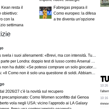
Kean resta il
Fabregas prepara il
 obiettivo:
Como europeo: la difesa
ro con la
a tre diventa un'opzione
izio settimana
izie
go
a i suoi allenamenti: «Brevi, ma con intensità. Tutto con la palla a mille all’ora»
arte per Londra: doppio test di lusso contro Arsenal e Liverpool
 ha dubbi: «Se potessi comprare un solo giocatore prenderei Lautaro Martinez»
 Como non è solo una questione di soldi. Abbiamo valorizzato squadra e giocatori»
ago
10:26
l'alte
dal 2026/27 c'è la novità sul recupero
st precampionato: Como Women sconfitto dal Genoa
10:16
berto vola negli USA: vicino l'approdo ai LA Galaxy
rinnov
en, firma una centrocampista spagnola