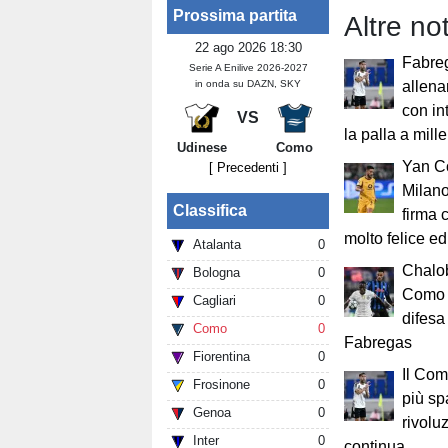
Prossima partita
Altre no
22 ago 2026 18:30
Fabreg
Serie A Enilive 2026-2027
in onda su DAZN, SKY
allena
con in
VS
la palla a mille
Udinese
Como
Yan Co
[ Precedenti ]
Milano
Classifica
firma 
molto felice e
Atalanta
0
Chalob
Bologna
0
Como 
Cagliari
0
difesa 
Como
0
Fabregas
Fiorentina
0
Il Com
Frosinone
0
più sp
Genoa
0
rivolu
Inter
0
continua