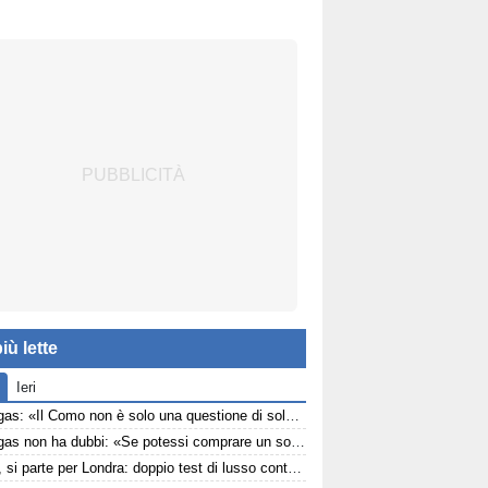
iù lette
Ieri
Fabregas: «Il Como non è solo una questione di soldi. Abbiamo valorizzato squadra e giocatori»
Fabregas non ha dubbi: «Se potessi comprare un solo giocatore prenderei Lautaro Martinez»
Como, si parte per Londra: doppio test di lusso contro Arsenal e Liverpool