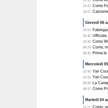
14:12
Como Fem
13:47
Calciomerca
10:57
Giovedì 06 
Fabregas su 
20:55
Ufficiale, 
20:40
Como Women, s
10:32
Como, mercato
09:20
Prima le u
08:40
Mercoledì 0
Yan Couto
10:40
Yan Couto arr
10:26
La Campa
09:00
Como Pri
08:37
Martedì 04 
Como, ar
15:21