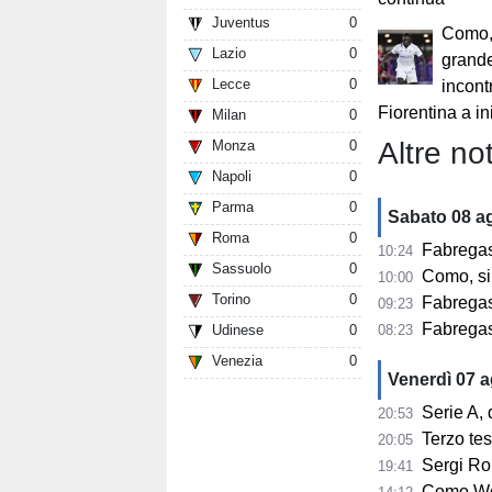
Juventus
0
Como, 
Lazio
0
grande
Lecce
0
incont
Fiorentina a in
Milan
0
Altre not
Monza
0
Napoli
0
Parma
0
Sabato 08 a
Roma
0
Fabregas svel
10:24
Sassuolo
0
Como, si p
10:00
Torino
0
Fabregas non
09:23
Fabregas: «Il
Udinese
0
08:23
Venezia
0
Venerdì 07 
Serie A, 
20:53
Terzo te
20:05
Sergi Ro
19:41
Como Wom