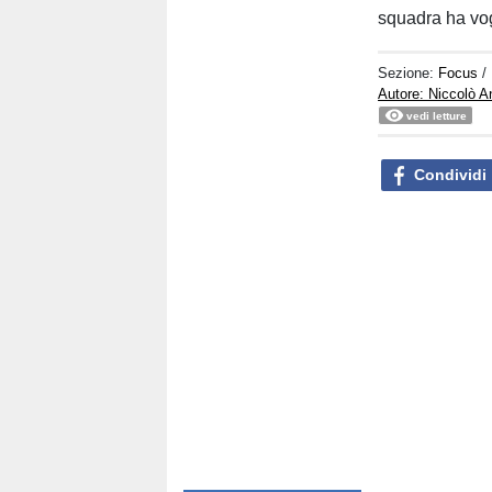
squadra ha vog
Sezione:
Focus
/
Autore: Niccolò A
vedi letture
Condividi