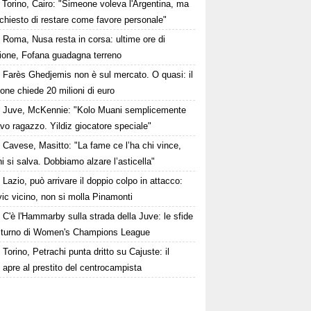
Torino, Cairo: "Simeone voleva l'Argentina, ma
 chiesto di restare come favore personale"
Roma, Nusa resta in corsa: ultime ore di
sione, Fofana guadagna terreno
Farès Ghedjemis non è sul mercato. O quasi: il
one chiede 20 milioni di euro
Juve, McKennie: "Kolo Muani semplicemente
vo ragazzo. Yildiz giocatore speciale"
Cavese, Masitto: "La fame ce l’ha chi vince,
i si salva. Dobbiamo alzare l’asticella"
Lazio, può arrivare il doppio colpo in attacco:
ic vicino, non si molla Pinamonti
C'è l'Hammarby sulla strada della Juve: le sfide
° turno di Women's Champions League
Torino, Petrachi punta dritto su Cajuste: il
 apre al prestito del centrocampista