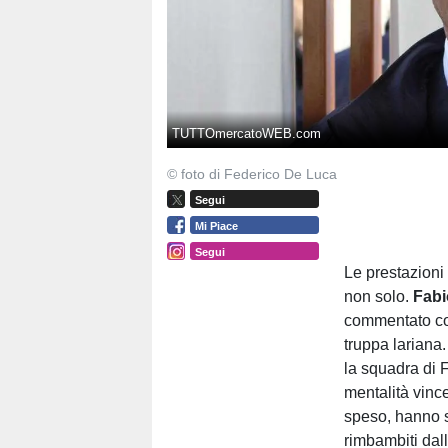
TUTTOmercatoWEB.com
© foto di Federico De Luca
Segui
Mi Piace
Segui
Le prestazioni
non solo.
Fabi
commentato così
truppa lariana.
la squadra di 
mentalità vinc
speso, hanno s
rimbambiti dall