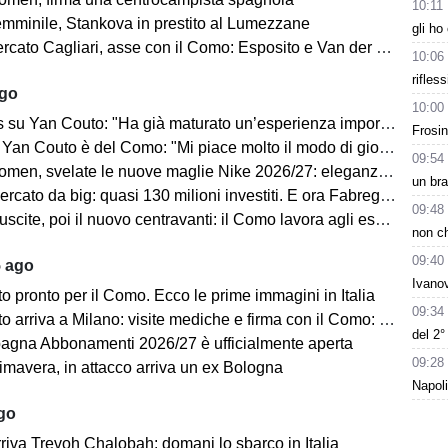
10:11
minile, Stankova in prestito al Lumezzane
gli ho
to Cagliari, asse con il Como: Esposito e Van der Brempt sul tavolo
10:06
rifles
ago
10:00
Yan Couto: "Ha già maturato un’esperienza importante, può crescere ancora"
Frosin
Yan Couto è del Como: "Mi piace molto il modo di giocare della squadra"
09:54
velate le nuove maglie Nike 2026/27: eleganza e performance al centro del progetto
un bra
 da big: quasi 130 milioni investiti. E ora Fabregas sogna il colpo in attacco
09:48
scite, poi il nuovo centravanti: il Como lavora agli esuberi
non ch
09:40
5 ago
Ivanov
 pronto per il Como. Ecco le prime immagini in Italia
09:34
iva a Milano: visite mediche e firma con il Como: “Sono molto felice ed emozionato”
del 2
gna Abbonamenti 2026/27 è ufficialmente aperta
09:28
mavera, in attacco arriva un ex Bologna
Napoli
ago
riva Trevoh Chalobah: domani lo sbarco in Italia