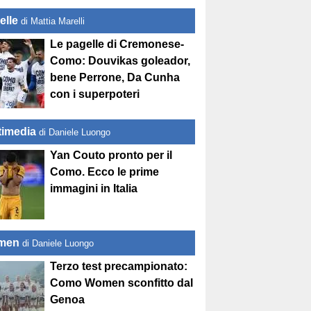
elle
di Mattia Marelli
Le pagelle di Cremonese-
Como: Douvikas goleador,
bene Perrone, Da Cunha
con i superpoteri
timedia
di Daniele Luongo
Yan Couto pronto per il
Como. Ecco le prime
immagini in Italia
men
di Daniele Luongo
Terzo test precampionato:
Como Women sconfitto dal
Genoa