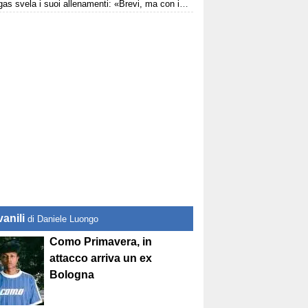
Fabregas svela i suoi allenamenti: «Brevi, ma con intensità. Tutto con la palla a mille all’ora»
anili
di Daniele Luongo
Como Primavera, in
attacco arriva un ex
Bologna