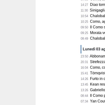
Diao tor
14:27
Sinigaglia
11:30
Chalobah, 
10:54
Como, ag
10:25
Il Como 
09:50
Morata ve
09:25
Chalobah e
08:49
Lunedì 03 a
Abbonamenti
23:50
Strefezza
20:31
Como, co
16:04
Törnqvist s
15:41
Furto in 
14:26
Kean resta n
13:45
Gabriellon
13:26
Il Como pa
08:44
Yan Couto 
07:34