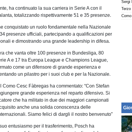
e, ha continuato la sua carriera in Serie A con il
alanta, totalizzando rispettivamente 51 e 35 presenze.
Como 
e conquistato un ruolo fondamentale nella Nazionale
34 presenze ufficiali, partecipando a qualificazioni per
zionali e dimostrando una grande leadership in difesa.
ra che vanta oltre 100 presenze in Bundesliga, 80
erie A e 17 tra Europa League e Champions League,
ermato come un difensore di grande esperienza e
iventando un pilastro per i suoi club e per la Nazionale.
del Como Cesc Fàbregas ha commentato: “Con Stefan
iungere grande esperienza nel reparto difensivo. Si
ocatore che ha militato in due dei maggiori campionati
cquisito anche una solida conoscenza delle
Giov
ternazionali. Siamo felici di dargli il nostro benvenuto”
suo entusiasmo per il trasferimento, Posch ha