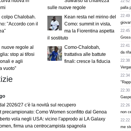
curva nuova in
Suwarso fa chiarezza
22:52
rni
sulle nuove regole
palla 
22:49
 colpo Chalobah.
Kean resta nel mirino del
giovan
: "Accordo con il
Como: summit in vista,
22:45
ea"
ma la Fiorentina aspetta
Grosso
il sostituto
22:41
 nuove regole al
Como-Chalobah,
da rif
lia: stop ai tifosi
trattativa alle battute
22:38
onali e agli
finali: cresce la fiducia
Vergar
a vuoto”
22:34
izie
"Rappr
22:30
ago
Gasper
dal 2026/27 c'è la novità sul recupero
22:26
st precampionato: Como Women sconfitto dal Genoa
non c
berto vola negli USA: vicino l'approdo ai LA Galaxy
22:22
en, firma una centrocampista spagnola
me ste