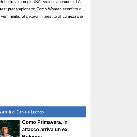
Sergi Roberto vola negli USA: vicino l'approdo ai LA Galaxy
Terzo test precampionato: Como Women sconfitto dal Genoa
Femminile, Stankova in prestito al Lumezzane
anili
di Daniele Luongo
Como Primavera, in
attacco arriva un ex
Bologna