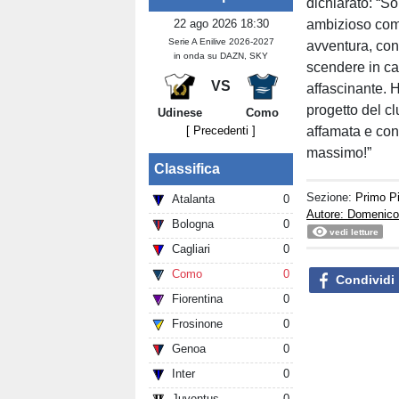
dichiarato: “So
22 ago 2026 18:30
ambizioso come
Serie A Enilive 2026-2027
avventura, con
in onda su DAZN, SKY
scendere in cam
VS
affascinante. H
progetto del c
Udinese
Como
[ Precedenti ]
affamata e con 
massimo!”
Classifica
Sezione:
Primo P
Atalanta
0
Autore: Domenico 
Bologna
0
vedi letture
Cagliari
0
Como
0
Condividi
Fiorentina
0
Frosinone
0
Genoa
0
Inter
0
Juventus
0