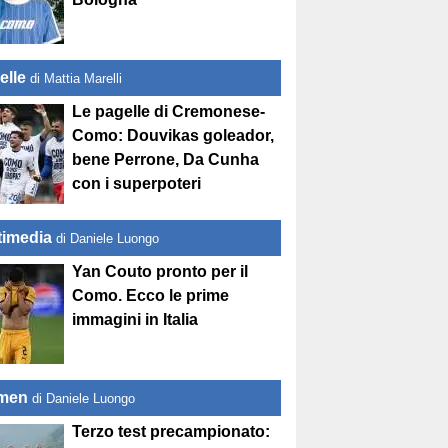
elle
di Mattia Marelli
Le pagelle di Cremonese-
Como: Douvikas goleador,
bene Perrone, Da Cunha
con i superpoteri
timedia
di Daniele Luongo
Yan Couto pronto per il
Como. Ecco le prime
immagini in Italia
men
di Daniele Luongo
Terzo test precampionato: