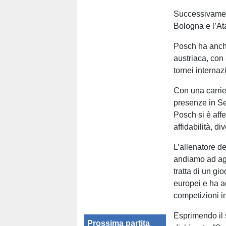
Successivament
Bologna e l’At
Posch ha anch
austriaca, con 
tornei interna
Con una carrie
presenze in S
Posch si è aff
affidabilità, d
L’allenatore 
andiamo ad agg
tratta di un gi
europei e ha a
competizioni in
Esprimendo il 
Prossima partita