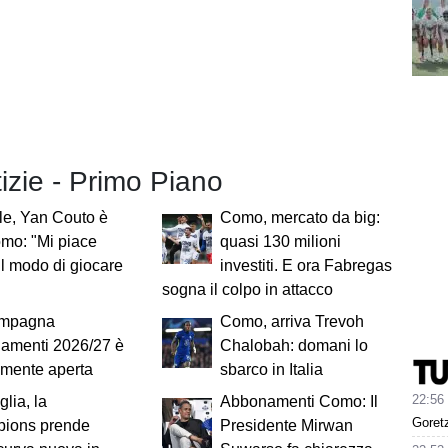
tizie - Primo Piano
ale, Yan Couto è
Como, mercato da big:
mo: "Mi piace
quasi 130 milioni
il modo di giocare
investiti. E ora Fabregas
sogna il colpo in attacco
mpagna
Como, arriva Trevoh
amenti 2026/27 è
Chalobah: domani lo
almente aperta
sbarco in Italia
22:56
glia, la
Abbonamenti Como: Il
Goret
ions prende
Presidente Mirwan