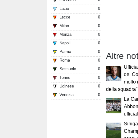
Lazio
0
Lecce
0
Milan
0
Monza
0
Napoli
0
Parma
0
Altre no
Roma
0
Uffici
Sassuolo
0
del Co
Torino
0
molto 
Udinese
0
della squadra"
Venezia
0
La Ca
Abbon
uffici
Siniga
Champ