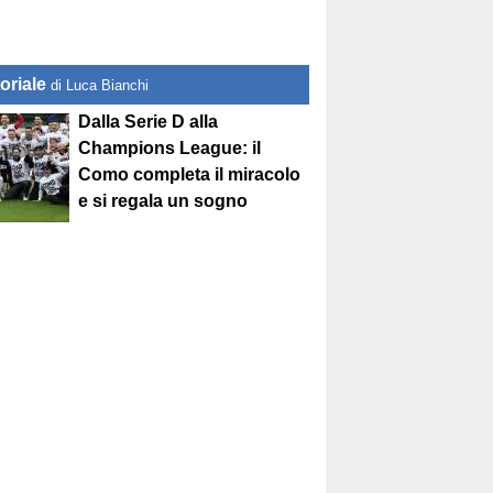
oriale
di Luca Bianchi
Dalla Serie D alla
Champions League: il
Como completa il miracolo
e si regala un sogno