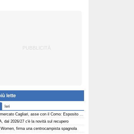
iù lette
Ieri
Calciomercato Cagliari, asse con il Como: Esposito e Van der Brempt sul tavolo
A, dal 2026/27 c'è la novità sul recupero
Women, firma una centrocampista spagnola