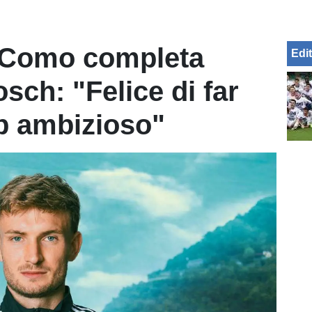
l Como completa
Edit
osch: "Felice di far
ub ambizioso"