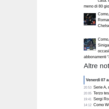
casa: 
meno di 80 gio
Como,
Romano
Chels
Como,
Sinigag
occasi
abbonamenti “
Altre not
Venerdì 07 
Serie A, 
20:53
Terzo te
20:05
Sergi Ro
19:41
Como Wom
14:12