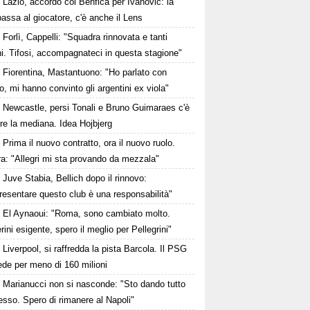
Lazio, accordo col Benfica per Ivanovic: la
passa al giocatore, c'è anche il Lens
Forlì, Cappelli: "Squadra rinnovata e tanti
i. Tifosi, accompagnateci in questa stagione"
Fiorentina, Mastantuono: "Ho parlato con
, mi hanno convinto gli argentini ex viola"
Newcastle, persi Tonali e Bruno Guimaraes c'è
are la mediana. Idea Hojbjerg
Prima il nuovo contratto, ora il nuovo ruolo.
a: "Allegri mi sta provando da mezzala"
Juve Stabia, Bellich dopo il rinnovo:
esentare questo club è una responsabilità"
El Aynaoui: "Roma, sono cambiato molto.
ini esigente, spero il meglio per Pellegrini"
Liverpool, si raffredda la pista Barcola. Il PSG
ede per meno di 160 milioni
Marianucci non si nasconde: "Sto dando tutto
sso. Spero di rimanere al Napoli"