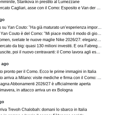
minile, Stankova in prestito al Lumezzane
to Cagliari, asse con il Como: Esposito e Van der Brempt sul tavolo
ago
Yan Couto: "Ha già maturato un’esperienza importante, può crescere ancora"
Yan Couto è del Como: "Mi piace molto il modo di giocare della squadra"
velate le nuove maglie Nike 2026/27: eleganza e performance al centro del progetto
 da big: quasi 130 milioni investiti. E ora Fabregas sogna il colpo in attacco
scite, poi il nuovo centravanti: il Como lavora agli esuberi
5 ago
 pronto per il Como. Ecco le prime immagini in Italia
iva a Milano: visite mediche e firma con il Como: “Sono molto felice ed emozionato”
gna Abbonamenti 2026/27 è ufficialmente aperta
mavera, in attacco arriva un ex Bologna
ago
riva Trevoh Chalobah: domani lo sbarco in Italia