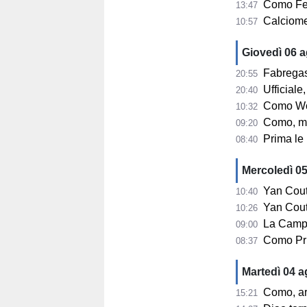
Como Fem
13:47
Calciomerca
10:57
Giovedì 06 
Fabregas su 
20:55
Ufficiale, 
20:40
Como Women, s
10:32
Como, mercato
09:20
Prima le u
08:40
Mercoledì 0
Yan Couto
10:40
Yan Couto arr
10:26
La Campa
09:00
Como Pri
08:37
Martedì 04 
Como, ar
15:21