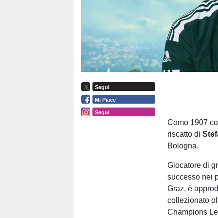
Segui
Mi Piace
Segui
Como 1907 conf
riscatto di
Stef
Bologna.
Giocatore di g
successo nei p
Graz, è approd
collezionato o
Champions Lea