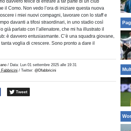
no davvero felice di entrare a far parte di un club
 il Como. Non vedo l’ora di iniziare questa nuova
oscere i miei nuovi compagni, lavorare con lo staff e
po davanti a tifosi straordinari, in uno stadio così
Pag
o già parlato con l’allenatore, che mi ha illustrato il
lub: è davvero entusiasmante. C’è una squadra giovane,
tanta voglia di crescere. Sono pronto a dare il
iano
/ Data:
Lun 01 settembre 2025 alle 19:31
Mul
Fabbricini
/ Twitter:
@Dfabbricini
Tweet
Wo