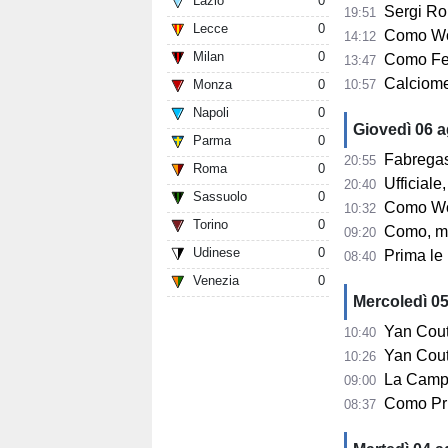
Lazio
0
Sergi Ro
19:51
Lecce
0
Como Wom
14:12
Milan
0
Como Fem
13:47
Calciomerca
Monza
0
10:57
Napoli
0
Giovedì 06 
Parma
0
Fabregas su 
20:55
Roma
0
Ufficiale, 
20:40
Sassuolo
0
Como Women, s
10:32
Torino
0
Como, mercato
09:20
Udinese
0
Prima le u
08:40
Venezia
0
Mercoledì 0
Yan Couto
10:40
Yan Couto arr
10:26
La Campa
09:00
Como Pri
08:37