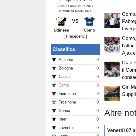
Serie A Enilive 2026-2027
in onda su DAZN, SKY
Como, 
VS
Fabreg
Liverp
Udinese
Como
[ Precedenti ]
Como, 
l'atta
Classifica
Ajax e
Atalanta
0
Diao e
Bologna
0
il Com
Cagliari
0
consa
Como
0
Gin Ma
Fiorentina
0
Suppl
Frosinone
0
Altre not
Genoa
0
Inter
0
Juventus
0
Venerdì 07 