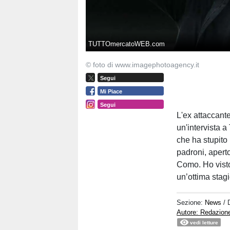
TUTTOmercatoWEB.com
© foto di www.imagephotoagency.it
Segui
Mi Piace
Segui
L'ex attaccant
un'intervista 
che ha stupito
padroni, aperto
Como. Ho visto
un’ottima stag
Sezione:
News
/ 
Autore: Redazion
vedi letture