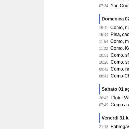
Yan Couto 
07:34
Domenica 0
Como, nuove r
19:11
Pisa, cacc
15:44
Como, mercat
11:54
Como, Kean r
11:22
Como, sfum
10:51
Como, spu
10:20
Como, non
09:42
Como-Chal
08:41
Sabato 01 a
L’Inter 
20:43
Como a un
07:49
Venerdì 31 l
Fabregas: "Sia
21:18