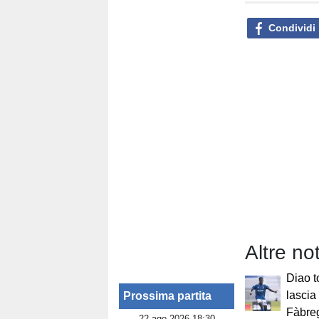
Condividi
Altre no
Diao t
lascia
Prossima partita
Fàbreg
22 ago 2026 18:30