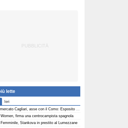
iù lette
Ieri
Calciomercato Cagliari, asse con il Como: Esposito e Van der Brempt sul tavolo
Women, firma una centrocampista spagnola
Femminile, Stankova in prestito al Lumezzane