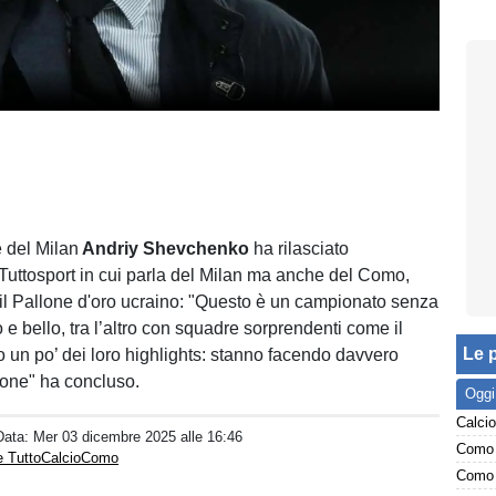
e del Milan
Andriy Shevchenko
ha rilasciato
a Tuttosport in cui parla del Milan ma anche del Como,
 il Pallone d'oro ucraino: "Questo è un campionato senza
 e bello, tra l’altro con squadre sorprendenti come il
Le p
 un po’ dei loro highlights: stanno facendo davvero
ione" ha concluso.
Oggi
Data:
Mer 03 dicembre 2025 alle 16:46
Como 
e TuttoCalcioComo
Como 