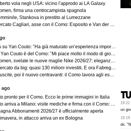
berto vola negli USA: vicino l'approdo ai LA Galaxy
en, firma una centrocampista spagnola
minile, Stankova in prestito al Lumezzane
to Cagliari, asse con il Como: Esposito e Van der Brempt sul tavolo
ago
Yan Couto: "Ha già maturato un’esperienza importante, può crescere ancora"
Yan Couto è del Como: "Mi piace molto il modo di giocare della squadra"
velate le nuove maglie Nike 2026/27: eleganza e performance al centro del progetto
 da big: quasi 130 milioni investiti. E ora Fabregas sogna il colpo in attacco
scite, poi il nuovo centravanti: il Como lavora agli esuberi
5 ago
 pronto per il Como. Ecco le prime immagini in Italia
19:22
iva a Milano: visite mediche e firma con il Como: “Sono molto felice ed emozionato”
un gio
gna Abbonamenti 2026/27 è ufficialmente aperta
19:19
mavera, in attacco arriva un ex Bologna
ds: "N