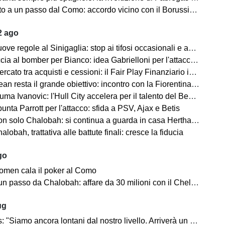
a un passo dal Como: accordo vicino con il Borussia Dortmund
2 ago
egole al Sinigaglia: stop ai tifosi occasionali e agli abbonamenti “a vuoto”
ia al bomber per Bianco: idea Gabrielloni per l'attacco nerazzurro
o tra acquisti e cessioni: il Fair Play Finanziario impone nuove strategie
esta il grande obiettivo: incontro con la Fiorentina a inizio settimana
a Ivanovic: l'Hull City accelera per il talento del Benfica
nta Parrott per l'attacco: sfida a PSV, Ajax e Betis
 solo Chalobah: si continua a guarda in casa Hertha Berlino
obah, trattativa alle battute finali: cresce la fiducia
go
Women cala il poker al Como
 passo da Chalobah: affare da 30 milioni con il Chelsea
ug
mo ancora lontani dal nostro livello. Arriverà un attaccante, Morata parte da zero"