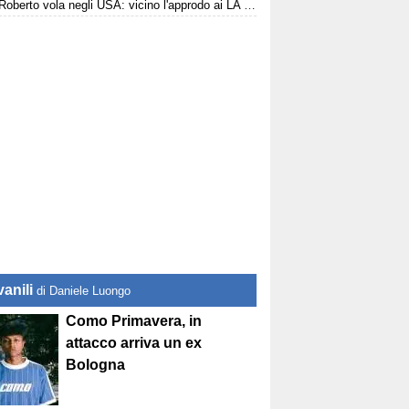
Sergi Roberto vola negli USA: vicino l'approdo ai LA Galaxy
anili
di Daniele Luongo
Como Primavera, in
attacco arriva un ex
Bologna