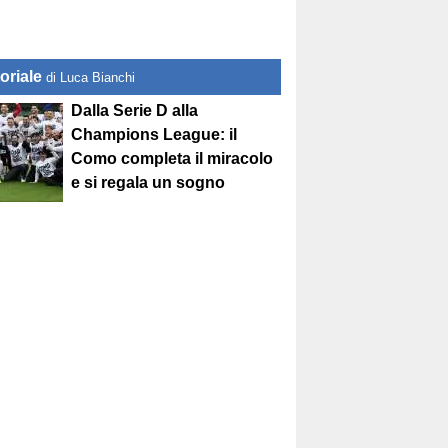
oriale
di Luca Bianchi
Dalla Serie D alla
Champions League: il
Como completa il miracolo
e si regala un sogno