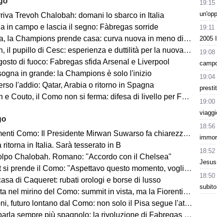
ago
19:15
un'op
riva Trevoh Chalobah: domani lo sbarco in Italia
na in campo e lascia il segno: Fàbregas sorride
19:11
, la Champions prende casa: curva nuova in meno di 80 giorni
2005 
il pupillo di Cesc: esperienza e duttilità per la nuova difesa
19:08
osto di fuoco: Fabregas sfida Arsenal e Liverpool
campo:
sogna in grande: la Champions è solo l'inizio
19:04
rso l'addio: Qatar, Arabia o ritorno in Spagna
presti
 Couto, il Como non si ferma: difesa di livello per Fabregas
19:00
viaggi
go
18:56
 Como: Il Presidente Mirwan Suwarso fa chiarezza sulle nuove regole
immort
 ritorna in Italia. Sarà tesserato in B
18:52
lpo Chalobah. Romano: "Accordo con il Chelsea"
Jesus 
i prende il Como: "Aspettavo questo momento, voglio aiutare la squadra"
18:50
casa di Caqueret: rubati orologi e borse di lusso
subito
el mirino del Como: summit in vista, ma la Fiorentina aspetta il sostituto
i, futuro lontano dal Como: non solo il Pisa segue l'attaccante
rla sempre più spagnolo: la rivoluzione di Fabregas continua