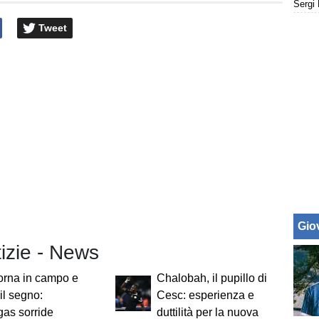
Tweet
Giov
tizie - News
orna in campo e
Chalobah, il pupillo di
 il segno:
Cesc: esperienza e
as sorride
duttilità per la nuova