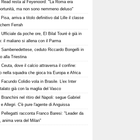
Read resta al Feyenoord: "La Roma era
portunità, ma non sono nemmeno deluso"
Pisa, arriva a titolo definitivo dal Lille il classe
Ichem Ferrah
Ufficiale da poche ore, El Bilal Touré è già in
 il maliano si allena con il Parma
Sambenedettese, ceduto Riccardo Bongelli in
to alla Triestina
Ceuta, dove il calcio attraversa il confine:
o nella squadra che gioca tra Europa e Africa
Facundo Colidio vola in Brasile. L'ex Inter
alato già con la maglia del Vasco
Branchini nel ritiro del Napoli: segue Gabriel
e Allegri. C'è pure l'agente di Anguissa
Pellegatti racconta Franco Baresi: "Leader da
, anima vera del Milan"