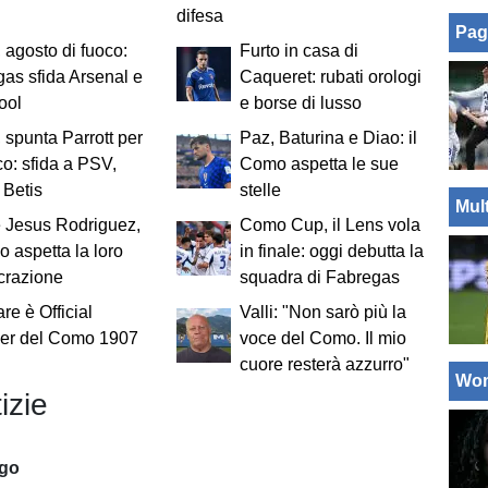
difesa
Pag
agosto di fuoco:
Furto in casa di
as sfida Arsenal e
Caqueret: rubati orologi
ool
e borse di lusso
spunta Parrott per
Paz, Baturina e Diao: il
cco: sfida a PSV,
Como aspetta le sue
 Betis
stelle
Mul
 Jesus Rodriguez,
Como Cup, il Lens vola
o aspetta la loro
in finale: oggi debutta la
crazione
squadra di Fabregas
re è Official
Valli: "Non sarò più la
ier del Como 1907
voce del Como. Il mio
cuore resterà azzurro"
Wo
izie
ago