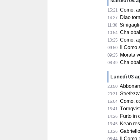
Martedì 04 
Como, ar
15:21
Diao tor
14:27
Sinigaglia
11:30
Chalobah, 
10:54
Como, ag
10:25
Il Como 
09:50
Morata ve
09:25
Chalobah e
08:49
Lunedì 03 a
Abbonamenti
23:50
Strefezza
20:31
Como, co
16:04
Törnqvist s
15:41
Furto in 
14:26
Kean resta n
13:45
Gabriellon
13:26
Il Como pa
08:44