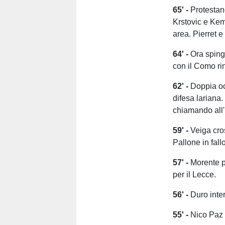
65' -
Protestano
Krstovic e Kem
area. Pierret e
64' -
Ora sping
con il Como ri
62' -
Doppia oc
difesa lariana.
chiamando all'
59' -
Veiga cros
Pallone in fallo
57' -
Morente p
per il Lecce.
56' -
Duro inter
55' -
Nico Paz 