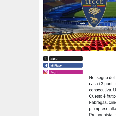
Segui
Mi Piace
Segui
Nel segno del 
casa i 3 punti,
consecutiva. U
Questo è frutt
Fabregas, cini
più riprese all
Protagonista i