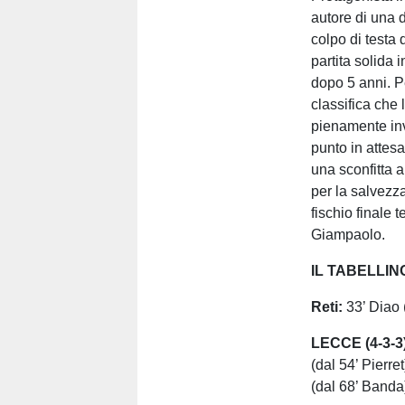
autore di una d
colpo di testa 
partita solida 
dopo 5 anni. P
classifica che 
pienamente inv
punto in attesa
una sconfitta a
per la salvezza
fischio finale 
Giampaolo.
IL TABELLIN
Reti:
33’ Diao 
LECCE (4-3-3
(dal 54’ Pierr
(dal 68’ Banda)