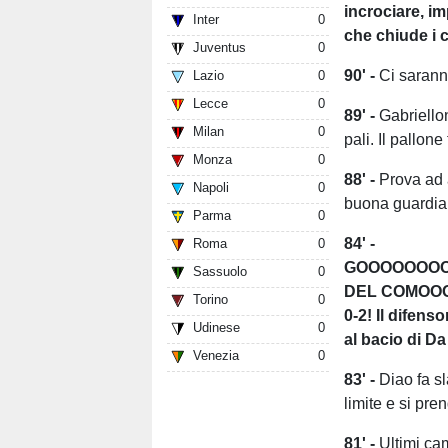
incrociare, i
Inter
0
che chiude i c
Juventus
0
90' -
Ci sarann
Lazio
0
Lecce
0
89' -
Gabriello
Milan
0
pali. Il pallone
Monza
0
88' -
Prova ad 
Napoli
0
buona guardia 
Parma
0
84' -
Roma
0
GOOOOOOO
Sassuolo
0
DEL COMOOO
Torino
0
0-2! Il difens
Udinese
0
al bacio di D
Venezia
0
83' -
Diao fa sl
limite e si pren
81' -
Ultimi ca