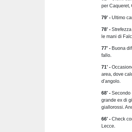
per Caqueret, 
79' -
Ultimo ca
78' -
Strefezza 
le mani di Fal
77' -
Buona dif
fallo.
71' -
Occasione
area, dove cal
d'angolo.
68' -
Secondo c
grande ex di gi
giallorossi. 
66' -
Check conc
Lecce.