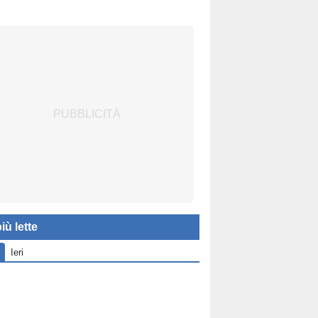
iù lette
Ieri