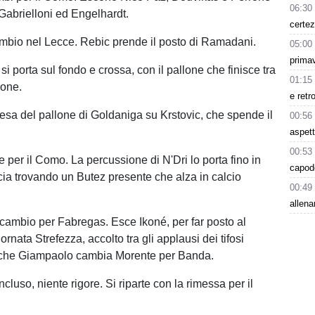
06:30
Gabrielloni ed Engelhardt.
certez
mbio nel Lecce. Rebic prende il posto di Ramadani.
05:00
primav
si porta sul fondo e crossa, con il pallone che finisce tra
01:15
cone.
e retr
esa del pallone di Goldaniga su Krstovic, che spende il
00:56
aspet
00:53
 per il Como. La percussione di N'Dri lo porta fino in
capode
cia trovando un Butez presente che alza in calcio
00:49
allen
ambio per Fabregas. Esce Ikoné, per far posto al
ornata Strefezza, accolto tra gli applausi dei tifosi
Anche Giampaolo cambia Morente per Banda.
luso, niente rigore. Si riparte con la rimessa per il