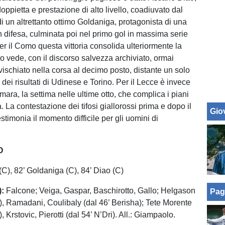
oppietta e prestazione di alto livello, coadiuvato dal
di un altrettanto ottimo Goldaniga, protagonista di una
in difesa, culminata poi nel primo gol in massima serie
er il Como questa vittoria consolida ulteriormente la
lo vede, con il discorso salvezza archiviato, ormai
ischiato nella corsa al decimo posto, distante un solo
 dei risultati di Udinese e Torino. Per il Lecce è invece
mara, la settima nelle ultime otto, che complica i piani
. La contestazione dei tifosi giallorossi prima e dopo il
Giov
testimonia il momento difficile per gli uomini di
O
(C), 82’ Goldaniga (C), 84’ Diao (C)
):
Falcone; Veiga, Gaspar, Baschirotto, Gallo; Helgason
Pag
et), Ramadani, Coulibaly (dal 46’ Berisha); Tete Morente
, Krstovic, Pierotti (dal 54’ N’Dri). All.: Giampaolo.