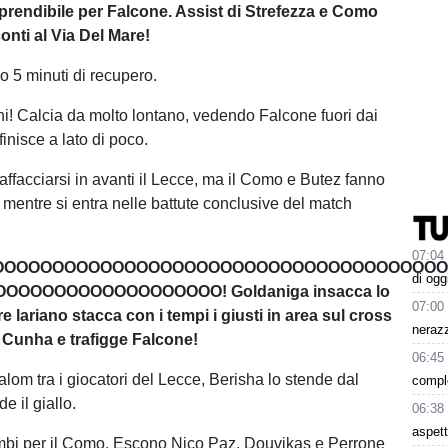
mprendibile per Falcone. Assist di Strefezza e Como
onti al Via Del Mare!
o 5 minuti di recupero.
ni! Calcia da molto lontano, vedendo Falcone fuori dai
 finisce a lato di poco.
affacciarsi in avanti il Lecce, ma il Como e Butez fanno
mentre si entra nelle battute conclusive del match
07:04
OOOOOOOOOOOOOOOOOOOOOOOOOOOOOOOOOOOOOO
di ogg
OOOOOOOOOOOOOOOOOO! Goldaniga insacca lo
07:00
ore lariano stacca con i tempi i giusti in area sul cross
nerazz
a Cunha e trafigge Falcone!
06:45
alom tra i giocatori del Lecce, Berisha lo stende dal
comple
de il giallo.
06:38
aspett
mbi per il Como. Escono Nico Paz, Douvikas e Perrone