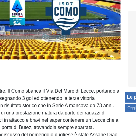
tre. Il Como sbanca il Via Del Mare di Lecce, portando a
Le p
 segnando 3 gol ed ottenendo la terza vittoria
n risultato storico che in Serie A mancava da 73 anni.
Oggi
o di una prestazione matura da parte dei ragazzi di
ci in attacco e bravi nel saper contenere un Lecce che a
a porta di Butez, trovandola sempre sbarrata.
ndiscusso del pomeriggio pugliese è stato Assane Diao,