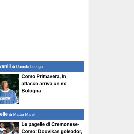
anili
di Daniele Luongo
Como Primavera, in
attacco arriva un ex
Bologna
elle
di Mattia Marelli
Le pagelle di Cremonese-
Como: Douvikas goleador,