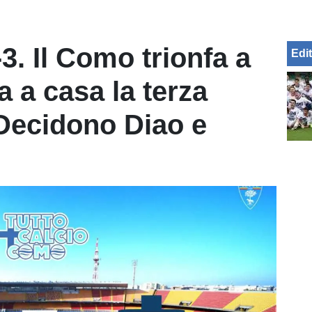
. Il Como trionfa a
Edit
a a casa la terza
. Decidono Diao e