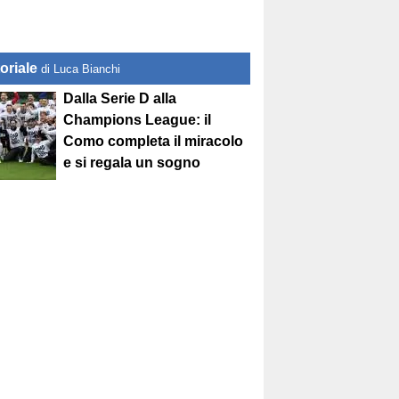
oriale
di Luca Bianchi
Dalla Serie D alla
Champions League: il
Como completa il miracolo
e si regala un sogno