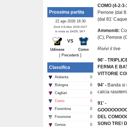
COMO (4-2-3-1
Prossima partita
Perrone (dal 8
(dal 81’ Caquer
22 ago 2026 18:30
Serie A Enilive 2026-2027
Ammoniti:
Cou
in onda su DAZN, SKY
(C), Perrone (C
VS
Rivivi il live
Udinese
Como
[ Precedenti ]
96' - TRIPLI
FERMA E BA
Classifica
VITTORIE CO
Atalanta
0
94' -
Banda si 
Bologna
0
calcia rasoterr
Cagliari
0
Como
0
91' -
Fiorentina
0
GOOOOOOO
DEL COMOO
Frosinone
0
SONO TRE! Dia
Genoa
0