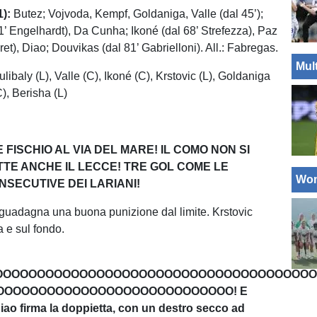
):
Butez; Vojvoda, Kempf, Goldaniga, Valle (dal 45’);
1’ Engelhardt), Da Cunha; Ikoné (dal 68’ Strefezza), Paz
et), Diao; Douvikas (dal 81’ Gabrielloni). All.: Fabregas.
Mul
libaly (L), Valle (C), Ikoné (C), Krstovic (L), Goldaniga
), Berisha (L)
CE FISCHIO AL VIA DEL MARE! IL COMO NON SI
TTE ANCHE IL LECCE! TRE GOL COME LE
Wo
NSECUTIVE DEI LARIANI!
guadagna una buona punizione dal limite. Krstovic
a e sul fondo.
OOOOOOOOOOOOOOOOOOOOOOOOOOOOOOOOOOOOOO
OOOOOOOOOOOOOOOOOOOOOOOOOOOO! E
o firma la doppietta, con un destro secco ad